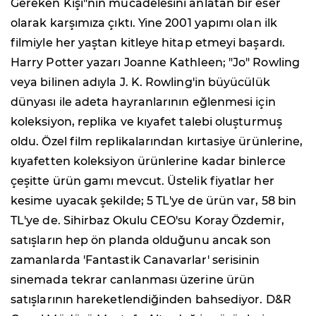
Gereken Kişi"nin mücadelesini anlatan bir eser
olarak karşımıza çıktı. Yine 2001 yapımı olan ilk
filmiyle her yaştan kitleye hitap etmeyi başardı.
Harry Potter yazarı Joanne Kathleen; "Jo" Rowling
veya bilinen adıyla J. K. Rowling'in büyücülük
dünyası ile adeta hayranlarının eğlenmesi için
koleksiyon, replika ve kıyafet talebi oluşturmuş
oldu. Özel film replikalarından kırtasiye ürünlerine,
kıyafetten koleksiyon ürünlerine kadar binlerce
çeşitte ürün gamı mevcut. Üstelik fiyatlar her
kesime uyacak şekilde; 5 TL'ye de ürün var, 58 bin
TL'ye de. Sihirbaz Okulu CEO'su Koray Özdemir,
satışların hep ön planda olduğunu ancak son
zamanlarda 'Fantastik Canavarlar' serisinin
sinemada tekrar canlanması üzerine ürün
satışlarının hareketlendiğinden bahsediyor. D&R