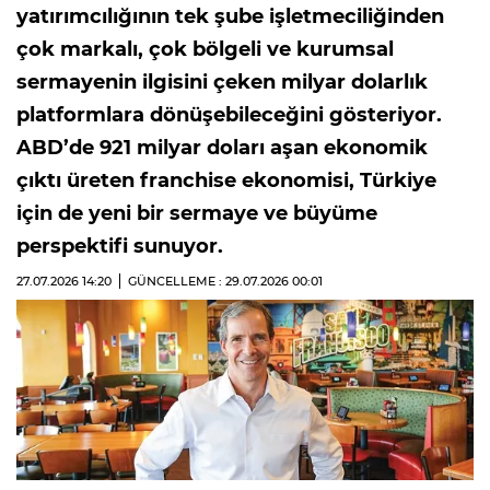
yatırımcılığının tek şube işletmeciliğinden
çok markalı, çok bölgeli ve kurumsal
sermayenin ilgisini çeken milyar dolarlık
platformlara dönüşebileceğini gösteriyor.
ABD’de 921 milyar doları aşan ekonomik
çıktı üreten franchise ekonomisi, Türkiye
için de yeni bir sermaye ve büyüme
perspektifi sunuyor.
27.07.2026
14:20
GÜNCELLEME : 29.07.2026
00:01