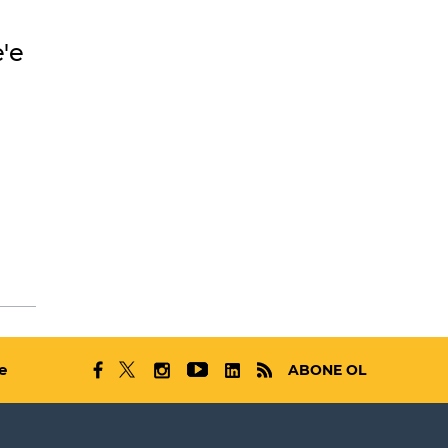
'e
e
ABONE OL