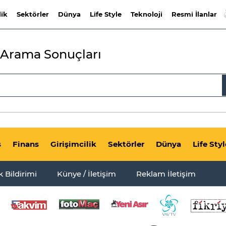
lik
Sektörler
Dünya
Life Style
Teknoloji
Resmi İlanlar
Arama Sonuçları
s
Finans
Girişimcilik
Sektörler
Dünya
Life Styl
ik Bildirimi
Künye / İletişim
Reklam İletişim