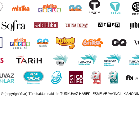
t © {copyrightYear} Tüm hakları saklıdır. TURKUVAZ HABERLEŞME VE YAYINCILIK ANONİ