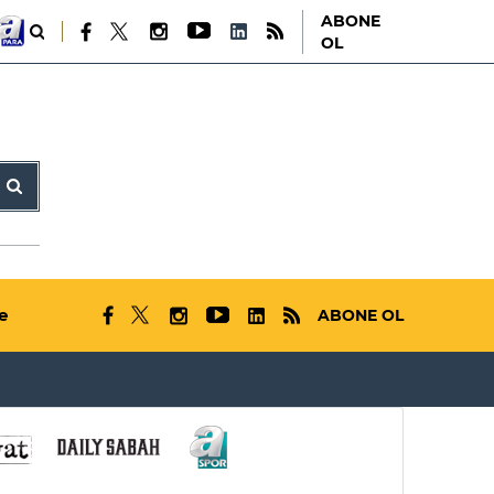
ABONE
OL
e
ABONE OL