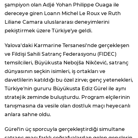
şampiyon olan Adjé Yohan Philippe Ouaga ile
dereceye giren Loann Michel Le Roux ve Ruth
Liliane Camara uluslararası deneyimlerini
pekiştirmek üzere Türkiye'ye geldi.
Yalova'daki Karmarine Tersanesi'nde gerçekleşen
ve Fildişi Sahili Satranç Federasyonu (FIDEC)
temsilcileri, Büyükusta Nebojša Nikčević, satranç
dünyasının seçkin isimleri, iş ortakları ve
davetlilerin katıldığı bu özel zirve; genç yetenekleri,
Türkiye'nin gururu Büyükusta Ediz Gürel ile aynı
stratejik zeminde buluşturdu. Program elçilerinin
tanışmasına da vesile olan dostluk maçı heyecanlı
anlara sahne oldu.
Gürel'in üç sporcuyla gerçekleştirdiği simultane
satranç maçı farklı coğrafyalardan gelen gençlerin