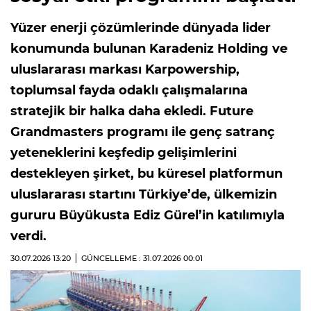
Yüzer enerji çözümlerinde dünyada lider
konumunda bulunan Karadeniz Holding ve
uluslararası markası Karpowership,
toplumsal fayda odaklı çalışmalarına
stratejik bir halka daha ekledi. Future
Grandmasters programı ile genç satranç
yeteneklerini keşfedip gelişimlerini
destekleyen şirket, bu küresel platformun
uluslararası startını Türkiye’de, ülkemizin
gururu Büyükusta Ediz Gürel’in katılımıyla
verdi.
30.07.2026
13:20
GÜNCELLEME : 31.07.2026
00:01