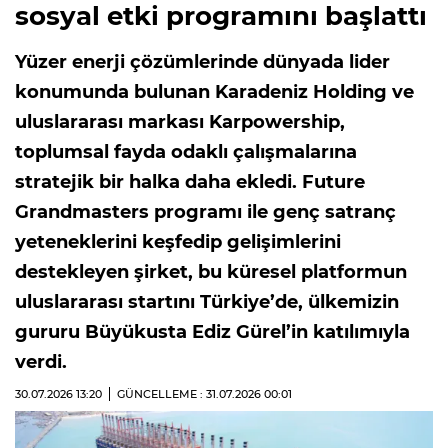
sosyal etki programını başlattı
Yüzer enerji çözümlerinde dünyada lider
konumunda bulunan Karadeniz Holding ve
uluslararası markası Karpowership,
toplumsal fayda odaklı çalışmalarına
stratejik bir halka daha ekledi. Future
Grandmasters programı ile genç satranç
yeteneklerini keşfedip gelişimlerini
destekleyen şirket, bu küresel platformun
uluslararası startını Türkiye’de, ülkemizin
gururu Büyükusta Ediz Gürel’in katılımıyla
verdi.
30.07.2026
13:20
GÜNCELLEME : 31.07.2026
00:01