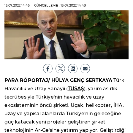
13.07.2022
14:46
GÜNCELLEME : 13.07.2022
14:48
PARA RÖPORTAJ/ HÜLYA GENÇ SERTKAYA
Türk
Havacılık ve Uzay Sanayii (
TUSAŞ
), yarım asırlık
tecrübesiyle Türkiye'nin havacılık ve uzay
ekosisteminin öncü şirketi. Uçak, helikopter, İHA,
uzay ve yapısal alanlarda Türkiye'nin geleceğine
güç katacak yeni projeler geliştiren şirket,
teknolojinin Ar-Ge'sine yatırım yapıyor. Geliştirdiği