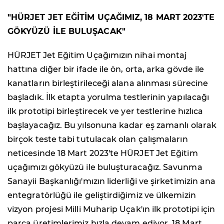
"HÜRJET JET EĞİTİM UÇAĞIMIZ, 18 MART 2023'TE
GÖKYÜZÜ İLE BULUŞACAK"
HÜRJET Jet Eğitim Uçağımızın nihai montaj
hattına diğer bir ifade ile ön, orta, arka gövde ile
kanatların birleştirileceği alana alınması sürecine
başladık. İlk etapta yorulma testlerinin yapılacağı
ilk prototipi birleştirecek ve yer testlerine hızlıca
başlayacağız. Bu yılsonuna kadar eş zamanlı olarak
birçok teste tabi tutulacak olan çalışmaların
neticesinde 18 Mart 2023'te HÜRJET Jet Eğitim
uçağımızı gökyüzü ile buluşturacağız. Savunma
Sanayii Başkanlığı'mızın liderliği ve şirketimizin ana
entegratörlüğü ile geliştirdiğimiz ve ülkemizin
vizyon projesi Milli Muharip Uçak'ın ilk prototipi için
parça üretimlerimiz hızla devam ediyor. 18 Mart