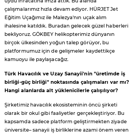
uydu ihracatına imza attık. Bu alanda
çalışmalarımız hızla devam ediyor. HÜRJET Jet
Eğitim Uçağımız ile Malezya'nın uçak alım
ihalesine katıldık. Buradan gelecek güzel haberleri
bekliyoruz. GÖKBEY helikopterimiz dünyanın
birçok ülkesinden yoğun talep görüyor, bu
platformumuz için de gelişmeler kaydettikçe
kamuoyu ile paylaşacağız.
Türk Havacılık ve Uzay Sanayii'nin "üretimde iş
birliği-güç birliği" noktasında çalışmaları var mı?
Hangi alanlarda alt yüklenicilerle çalışılıyor?
Şirketimiz havacılık ekosisteminin öncü şirketi
olarak bir okul gibi faaliyetler gerçekleştiriyor. Bu
kapsamda sadece platform geliştirmekten ziyade
üniversite– sanayii iş birliklerine azami önem veren