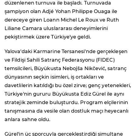
düzenlenen turnuva ile başladı. Turnuvada
şampiyon olan Adjé Yohan Philippe Ouaga ile
dereceye giren Loann Michel Le Roux ve Ruth
Liliane Camara uluslararası deneyimlerini
pekiştirmek üzere Türkiye'ye geldi.
Yalova'daki Karmarine Tersanesi'nde gerçekleşen
ve Fildişi Sahili Satranç Federasyonu (FIDEC)
temsilcileri, Büyükusta Nebojša Nikčević, satranç
dünyasının seçkin isimleri, iş ortakları ve
davetlilerin katıldığı bu özel zirve; genç yetenekleri,
Türkiye'nin gururu Büyükusta Ediz Gürel ile aynı
stratejik zeminde buluşturdu. Program elçilerinin
tanışmasına da vesile olan dostluk maçı heyecanlı
anlara sahne oldu.
Gürel'in üç sporcuyla gerçekleştirdiği simultane