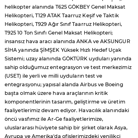
helikopter alanında T625 GÖKBEY Genel Maksat
Helikopteri, T129 ATAK Taarruz Keşif ve Taktik
Helikopteri, T929 Ağır Sınıf Taarruz Helikopteri,
T925 10 Ton Sınıfı Genel Maksat Helikopteri;
insansız hava aracı alanında ANKA ve AKSUNGUR
SİHA yanında ŞİMŞEK Yüksek Hızlı Hedef Uçak
Sistemi; uzay alanında GÖKTÜRK uyduları yanında
sahip olduğumuz entegrasyon ve test merkezimiz
(USET) ile yerli ve milli uyduların test ve
entegrasyonu; yapısal alanda Airbus ve Boeing
başta olmak üzere hava araçlarının kritik
komponentlerinin tasarım, geliştirme ve üretim
faaliyetlerimiz devam ediyor. Havacılık alanındaki
öncü vasfımız ile Ar-Ge faaliyetlerimize,
uluslararası hüviyete sahip bir şirket olarak Asya,
Avrupa ve Amerika'da ofislerimizdeki yenilikçi