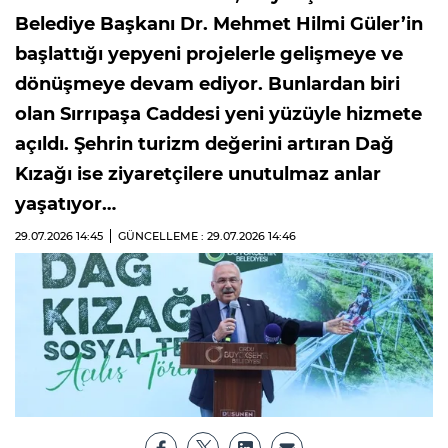
Belediye Başkanı Dr. Mehmet Hilmi Güler’in
başlattığı yepyeni projelerle gelişmeye ve
dönüşmeye devam ediyor. Bunlardan biri
olan Sırrıpaşa Caddesi yeni yüzüyle hizmete
açıldı. Şehrin turizm değerini artıran Dağ
Kızağı ise ziyaretçilere unutulmaz anlar
yaşatıyor…
29.07.2026
14:45
GÜNCELLEME : 29.07.2026
14:46