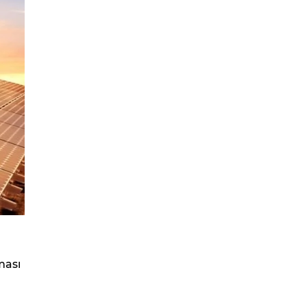
ması
)