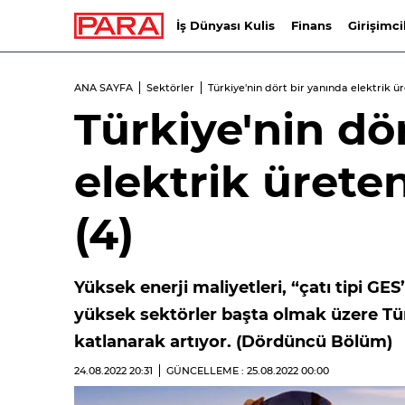
İş Dünyası Kulis
Finans
Girişimci
ANA SAYFA
Sektörler
Türkiye'nin dört bir yanında elektrik üre
Türkiye'nin dö
elektrik üreten
(4)
Yüksek enerji maliyetleri, “çatı tipi GES”
yüksek sektörler başta olmak üzere Türk
katlanarak artıyor. (Dördüncü Bölüm)
24.08.2022
20:31
GÜNCELLEME : 25.08.2022
00:00