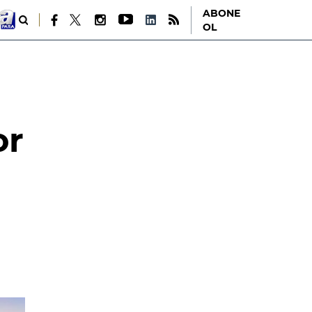
ABONE
OL
or