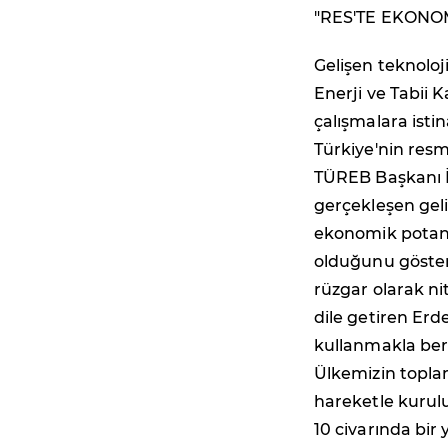
"RES'TE EKONOM
Gelişen teknoloji
Enerji ve Tabii 
çalışmalara isti
Türkiye'nin res
TÜREB Başkanı İ
gerçekleşen geli
ekonomik potansi
olduğunu göster
rüzgar olarak ni
dile getiren Erd
kullanmakla bera
Ülkemizin topla
hareketle kurulu
10 civarında bir 