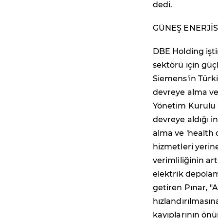
dedi.
GÜNEŞ ENERJİS
DBE Holding işti
sektörü için güçlü
Siemens'in Türki
devreye alma ve 
Yönetim Kurulu 
devreye aldığı i
alma ve 'health 
hizmetleri yerin
verimliliğinin ar
elektrik depolam
getiren Pınar, "
hızlandırılmasın
kayıplarının ön