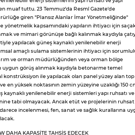
nilenebilir enerji sistemlerini yapı ruhsatı ve yapı
en muaf tuttu. 23 Temmuz'da Resmî Gazete'de
rürlüğe giren "Plansız Alanlar İmar Yönetmeliğinde"
re yönetmelik kapsamındaki yapıların ihtiyacı için saça
mamak ve mimari görünüşe bağlı kalınmak kaydıyla çatı
iyle yapılacak güneş kaynaklı yenilenebilir enerji
arımsal amaçlı sulama sistemlerinin ihtiyacı için sorumlu
 tarım ve orman müdürlüğünden veya orman bölge
uygun görüş alınmak kaydıyla betonarme temel
 konstrüksiyon ile yapılacak olan panel yüzey alan to
ve en yüksek noktasının zemin yüzeyine uzaklığı 150 cm
aynaklı yenilenebilir enerji sistemleri yapı ruhsatı ve
nine tabi olmayacak. Ancak etüt ve projelerinin ruhsat
idarece incelenmesi, fen, sanat ve sağlık kurallarına u
lacak.
 MW DAHA KAPASİTE TAHSİS EDECEK