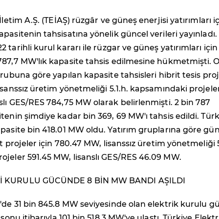
İletim A.Ş. (TEİAŞ) rüzgâr ve güneş enerjisi yatırımları i
pasitenin tahsisatına yönelik güncel verileri yayınladı.
tarihli kurul kararı ile rüzgar ve güneş yatırımları için
787,7 MW'lık kapasite tahsis edilmesine hükmetmişti. 
rubuna göre yapılan kapasite tahsisleri hibrit tesis proj
isanssız üretim yönetmeliği 5.1.h. kapsamındaki projele
slı GES/RES 784,75 MW olarak belirlenmişti. 2 bin 787
tenin şimdiye kadar bin 369, 69 MW'ı tahsis edildi. Türk
pasite bin 418.01 MW oldu. Yatırım gruplarına göre gün
t projeler için 780.47 MW, lisanssız üretim yönetmeliği 5
ojeler 591.45 MW, lisanslı GES/RES 46.09 MW.
İ KURULU GÜCÜNDE 8 BİN MW BANDI AŞILDI
'de 31 bin 845.8 MW seviyesinde olan elektrik kurulu g
 sonu itibarıyla 101 bin 518.3 MW'ye ulaştı. Türkiye Elektr