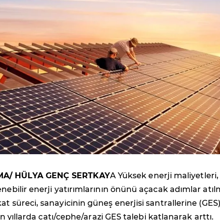
MA/ HÜLYA GENÇ SERTKAY
A Yüksek enerji maliyetleri,
enebilir enerji yatırımlarının önünü açacak adımlar atıl
at süreci, sanayicinin güneş enerjisi santrallerine (GES
 Son yıllarda çatı/cephe/arazi GES talebi katlanarak arttı.