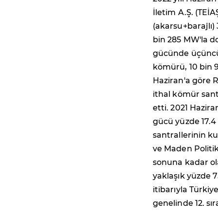
İletim A.Ş. (TEİA
(akarsu+barajlı) 
bin 285 MW'la doğ
gücünde üçüncü 
kömürü, 10 bin 97
Haziran'a göre RE
ithal kömür santr
etti. 2021 Hazir
gücü yüzde 17.4 
santrallerinin ku
ve Maden Politika
sonuna kadar ol
yaklaşık yüzde 75
itibarıyla Türki
genelinde 12. sır