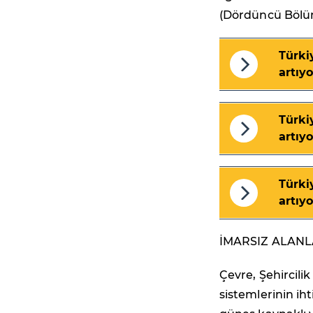
(Dördüncü Bölü
Türkiy
artıyo
Türkiy
artıyo
Türkiy
artıyo
İMARSIZ ALANL
Çevre, Şehircilik
sistemlerinin ih