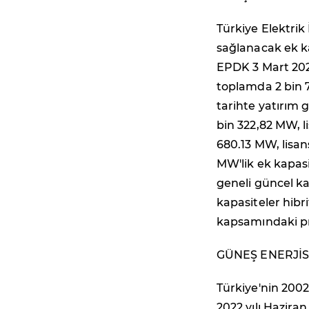
Türkiye Elektrik 
sağlanacak ek ka
EPDK 3 Mart 2022 
toplamda 2 bin 
tarihte yatırım g
bin 322,82 MW, l
680.13 MW, lisan
MW'lik ek kapasi
geneli güncel ka
kapasiteler hibri
kapsamındaki pr
GÜNEŞ ENERJİS
Türkiye'nin 2002
2022 yılı Haziran