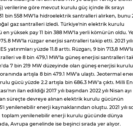
Ş) verilerine göre mevcut kurulu güç içinde ilk sırayı
31 bin 558 MW'la hidroelektrik santralleri alırken, bunu 
al gaz santralleri izledi. Türkiye'nin elektrik kurulu
en yüksek pay 11 bin 388 MW'la yerli kömürün oldu. Ye
5.8 MW'la rüzgar enerjisi santralleri takip etti. 2021 yılı
S yatırımları yüzde 11.8 arttı. Rüzgarı, 9 bin 713,8 MW'l
alleri ve 8 bin 479,1 MW'la güneş enerjisi santralleri ta
an'da 7 bin 219 MW düzeyinde olan güneş enerjisi kurulu
oranında artışla 8 bin 479.1 MW'a ulaştı. Jeotermal ener
rulu gücü yüzde 2.2 artışla bin 686.3 MW'a çıktı. Milli En
sı'nın ilan edildiği 2017 yılı başından 2022 yılı Nisan ayı
an süreçte devreye alınan elektrik kurulu gücünün
'i yenilenebilir enerji kaynaklarından oluştu. 2021 yılı 
ye toplam yenilenebilir enerji kurulu gücünde dünya
ada, Avrupa genelinde ise beşinci sırada yer alıyor.