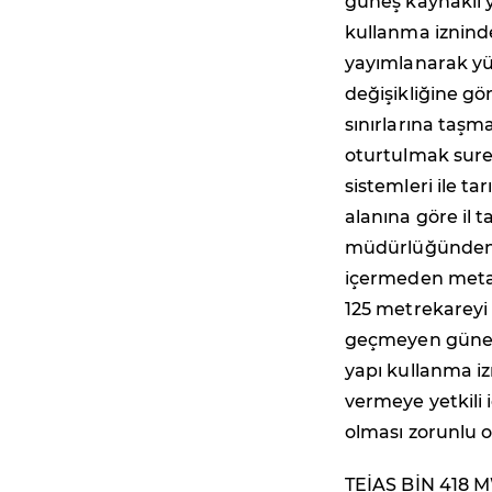
güneş kaynaklı ye
kullanma iznind
yayımlanarak yü
değişikliğine gö
sınırlarına taş
oturtulmak suret
sistemleri ile t
alanına göre il
müdürlüğünden 
içermeden metal
125 metrekareyi 
geçmeyen güneş k
yapı kullanma iz
vermeye yetkili 
olması zorunlu o
TEİAŞ BİN 418