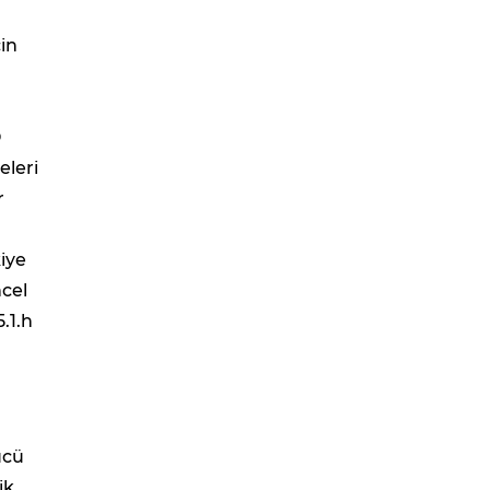
çin
O
eleri
r
iye
cel
.1.h
ücü
ik