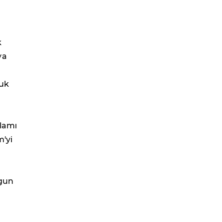
k
ya
luk
plamı
'yi
ygun