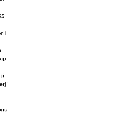
25
rli
a
kip
ji
erji
sonu