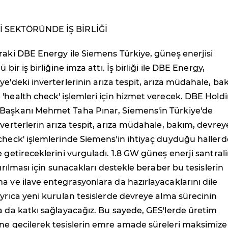
İ SEKTÖRÜNDE İŞ BİRLİĞİ
raki DBE Energy ile Siemens Türkiye, güneş enerjisi
 bir iş birliğine imza attı. İş birliği ile DBE Energy,
ye'deki inverterlerinin arıza tespit, arıza müdahale, ba
'health check' işlemleri için hizmet verecek. DBE Hold
Başkanı Mehmet Taha Pınar, Siemens'in Türkiye'de
nverterlerin arıza tespit, arıza müdahale, bakım, devrey
check' işlemlerinde Siemens'in ihtiyaç duyduğu haller
e getireceklerini vurguladı. 1.8 GW güneş enerji santral
tırılması için sunacakları destekle beraber bu tesislerin
a ve ilave entegrasyonlara da hazırlayacaklarını dile
Ayrıca yeni kurulan tesislerde devreye alma sürecinin
a da katkı sağlayacağız. Bu sayede, GES'lerde üretim
üne geçilerek tesislerin emre amade süreleri maksimize