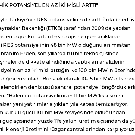
İK POTANSİYEL EN AZ İKİ MİSLİ ARTTI"
yle Türkiye'nin RES potansiyelinin de arttığı ifade ediliy
Kaynaklar Bakanlığı (ETKB) tarafından 2009'da yapılan
naden o günkü türbin teknolojisine göre açıklanan
mi RES potansiyelinin 48 bin MW olduğunu anımsatan
brahim Erden, son yıllarda türbin teknolojisinde
şmeler de dikkate alındığında yaptıkları analizlerin
yelin en az iki misli arttığını ve 100 bin MW'ın üzerind
diğini vurguladı. Buna ek olarak 10-15 bin MW offshore
telendirilen deniz üstü santral potansiyeli öngördükleri
en, "Halen bu potansiyelimizin 11 bin MW'lık kısmını
ber yeni yatırımlarla yıldan yıla kapasitemiz artıyor.
m kurulu gücü 101 bin MW seviyesinde olduğundan
 güç açısından yüzde 11'e yakın; üretim açısından da y
yıllık enerji üretimini rüzgar santrallerinden karşılıyoruz