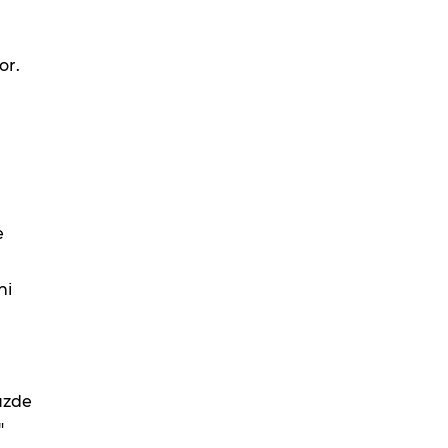
or.
e
ni
üzde
"