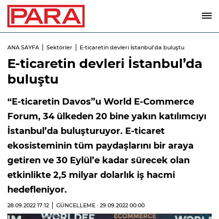
ANA SAYFA
Sektörler
E-ticaretin devleri İstanbul’da buluştu
E-ticaretin devleri İstanbul’da
buluştu
“E-ticaretin Davos”u World E-Commerce
Forum, 34 ülkeden 20 bine yakın katılımcıyı
İstanbul’da buluşturuyor. E-ticaret
ekosisteminin tüm paydaşlarını bir araya
getiren ve 30 Eylül’e kadar sürecek olan
etkinlikte 2,5 milyar dolarlık iş hacmi
hedefleniyor.
28.09.2022
17:12
GÜNCELLEME : 29.09.2022
00:00