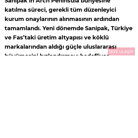
Sanipak’ın Arch Peninsula bünyesine
katılma süreci, gerekli tüm düzenleyici
kurum onaylarının alınmasının ardından
tamamlandı. Yeni dönemde Sanipak, Türkiye
ve Fas’taki üretim altyapısı ve köklü
markalarından aldığı güçle uluslararası
BİZE ULAŞIN
büyümesini hızlandırmayı hedefliyor.
03.08.2026
10:01
GÜNCELLEME : 03.08.2026
10:01