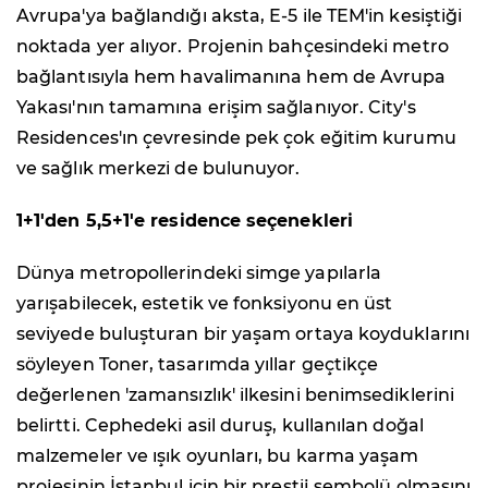
Avrupa'ya bağlandığı aksta, E-5 ile TEM'in kesiştiği
noktada yer alıyor. Projenin bahçesindeki metro
bağlantısıyla hem havalimanına hem de Avrupa
Yakası'nın tamamına erişim sağlanıyor. City's
Residences'ın çevresinde pek çok eğitim kurumu
ve sağlık merkezi de bulunuyor.
1+1'den 5,5+1'e residence seçenekleri
Dünya metropollerindeki simge yapılarla
yarışabilecek, estetik ve fonksiyonu en üst
seviyede buluşturan bir yaşam ortaya koyduklarını
söyleyen Toner, tasarımda yıllar geçtikçe
değerlenen 'zamansızlık' ilkesini benimsediklerini
belirtti. Cephedeki asil duruş, kullanılan doğal
malzemeler ve ışık oyunları, bu karma yaşam
projesinin İstanbul için bir prestij sembolü olmasını