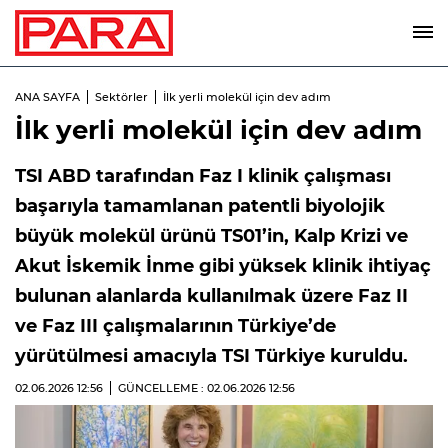
ANA SAYFA
Sektörler
İlk yerli molekül için dev adım
İlk yerli molekül için dev adım
TSI ABD tarafından Faz I klinik çalışması
başarıyla tamamlanan patentli biyolojik
büyük molekül ürünü TS01’in, Kalp Krizi ve
Akut İskemik İnme gibi yüksek klinik ihtiyaç
bulunan alanlarda kullanılmak üzere Faz II
ve Faz III çalışmalarının Türkiye’de
yürütülmesi amacıyla TSI Türkiye kuruldu.
02.06.2026
12:56
GÜNCELLEME : 02.06.2026
12:56