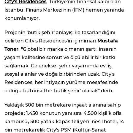
City's Residences
, Türkiye'nin finansal kalbi olan
İstanbul Finans Merkezi'nin (İFM) hemen yanında
konumlanıyor.
Projenin 'butik şehir' anlayışı ile tasarlandığını
belirten City's Residences'ın iç mimarı
Mustafa
Toner
, "Global bir marka olmanın şartı, insanın
yaşam kalitesine somut ve ölçülebilir bir katkı
sağlamak. Geleneksel şehir yaşamında ev, iş,
sosyal alanlar ve doğa birbirinden uzak. City's
Residences, her ihtiyacın yürüme mesafesinde
olduğu bütünsel bir butik şehir' olacak" dedi.
Yaklaşık 500 bin metrekare inşaat alanına sahip
projede; 1.450 konutun yanı sıra 4.500 kişilik ofis
kampüsü, 500 yatak kapasiteli yeni nesil hotel, 14
bin metrekarelik City's PSM (Kültür-Sanat