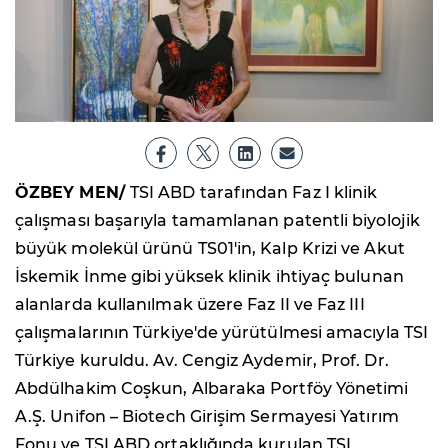
ÖZBEY MEN/
TSI ABD tarafından Faz I klinik
çalışması başarıyla tamamlanan patentli biyolojik
büyük molekül ürünü TS01'in, Kalp Krizi ve Akut
İskemik İnme gibi yüksek klinik ihtiyaç bulunan
alanlarda kullanılmak üzere Faz II ve Faz III
çalışmalarının Türkiye'de yürütülmesi amacıyla
TSI
Türkiye
kuruldu. Av. Cengiz Aydemir, Prof. Dr.
Abdülhakim Coşkun, Albaraka Portföy Yönetimi
A.Ş. Unifon – Biotech Girişim Sermayesi Yatırım
Fonu ve TSI ABD ortaklığında kurulan TSI