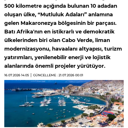
500 kilometre açığında bulunan 10 adadan
oluşan ülke, “Mutluluk Adaları” anlamına
gelen Makaronezya bölgesinin bir parçası.
Batı Afrika'nın en istikrarlı ve demokratik
ülkelerinden biri olan Cabo Verde, liman
modernizasyonu, havaalanı altyapısı, turizm
yatırımları, yenilenebilir enerji ve lojistik
alanlarında önemli projeler yürütüyor.
16.07.2026
14:05
GÜNCELLEME : 21.07.2026
00:01