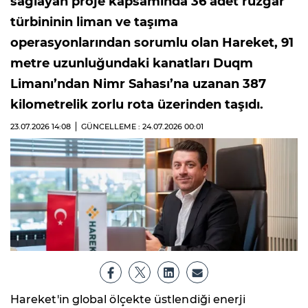
sağlayan proje kapsamında 36 adet rüzgar
türbininin liman ve taşıma
operasyonlarından sorumlu olan Hareket, 91
metre uzunluğundaki kanatları Duqm
Limanı’ndan Nimr Sahası’na uzanan 387
kilometrelik zorlu rota üzerinden taşıdı.
23.07.2026
14:08
GÜNCELLEME : 24.07.2026
00:01
Hareket'in global ölçekte üstlendiği enerji