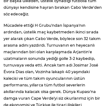
bir başka ülkeden, üstelik oynadığı futbolla tüm
dünyayı kendisine hayran bırakan Cabo Verde'den
söz edeceğiz.
Mücadele ettiği H Grubu'ndan İspanya'nın
ardından, üstelik maç kaybetmeden ikinci sırada
yer alarak çıkan Cabo Verde, böylece son 32 takım
arasına adını yazdırdı. Turnuvanın en heyecanlı
maçlarından biri olan karşılaşmada Arjantin'e
uzatmaların sonunda yediği golle 3-2 kaybedip,
turnuvaya veda etti. Ancak tam adı Josimar José
Évora Dias olan, Vozinha lakaplı 40 yaşındaki
kalecisi ve tüm takım oyuncularının üstün
performansı, yıllarca tüm futbol severlerin
akıllarında kalacak olsa gerek. Dünya Kupası'na
damga vuran Cape Verde'yi siz okurlarımız için bir
de ekonomisi ve Türkiye ile ticari ilişkileri