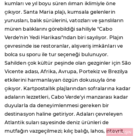
kumları ve yıl boyu süren ılıman iklimiyle öne
çıkıyor. Santa Maria plajı, kumsala gelenlerin
yunusları, balık sürülerini, vatozları ve şanslıların
müren balıklarını görebildiği sahiliyle "Cabo
Verde'nin Yedi Harikası"ndan biri sayılıyor. Plajın
çevresinde ise restoranlar, alışveriş imkânları ve
bolca su sporu ile tur seçeneği bulunuyor.
Sahilden çok kültür peşinde olan gezginler için São
Vicente adası, Afrika, Avrupa, Portekiz ve Brezilya
etkilerini harmanlayan özgün dokusuyla öne
çıkıyor. Kartpostallık plajlarından sofralarına kadar
adaların lezzetleri, Cabo Verde'yi manzarası kadar
duyularla da deneyimlenmesi gereken bir
destinasyon haline getiriyor. Adaları çevreleyen
Atlantik suları sayesinde deniz ürünleri de
mutfağın vazgeçilmezi; kılıç balığı, lahos, istavrit,
BİZE ULAŞIN