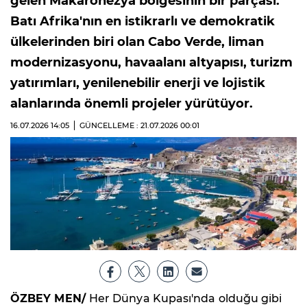
gelen Makaronezya bölgesinin bir parçası.
Batı Afrika'nın en istikrarlı ve demokratik
ülkelerinden biri olan Cabo Verde, liman
modernizasyonu, havaalanı altyapısı, turizm
yatırımları, yenilenebilir enerji ve lojistik
alanlarında önemli projeler yürütüyor.
16.07.2026
14:05
GÜNCELLEME : 21.07.2026
00:01
ÖZBEY MEN/
Her Dünya Kupası'nda olduğu gibi