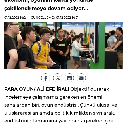
ekonomi, oyunları kendi yönünde
şekillendirmeye devam ediyor…
01.12.2022
14:21
GÜNCELLEME : 01.12.2022
14:21
PARA OYUN/ ALİ EFE İRALI
Objektif durarak
incelemeye çalışmamız gereken en önemli
sahalardan biri, oyun endüstrisi. Çünkü ulusal ve
uluslararası anlamda politik kimlikten sıyrılarak,
endüstrinin tamamına yayılmanız gereken çok