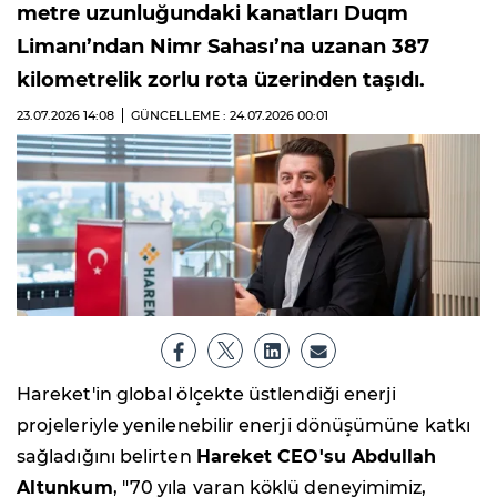
metre uzunluğundaki kanatları Duqm
Limanı’ndan Nimr Sahası’na uzanan 387
kilometrelik zorlu rota üzerinden taşıdı.
23.07.2026
14:08
GÜNCELLEME : 24.07.2026
00:01
Hareket'in global ölçekte üstlendiği enerji
projeleriyle yenilenebilir enerji dönüşümüne katkı
sağladığını belirten
Hareket CEO'su Abdullah
Altunkum
, "70 yıla varan köklü deneyimimiz,