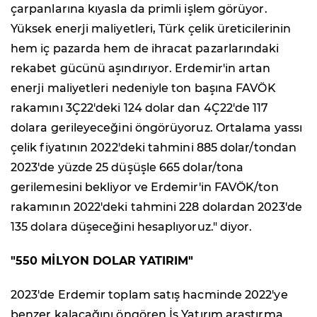
çarpanlarına kıyasla da primli işlem görüyor.
Yüksek enerji maliyetleri, Türk çelik üreticilerinin
hem iç pazarda hem de ihracat pazarlarındaki
rekabet gücünü aşındırıyor. Erdemir'in artan
enerji maliyetleri nedeniyle ton başına FAVÖK
rakamını 3Ç22'deki 124 dolar dan 4Ç22'de 117
dolara gerileyeceğini öngörüyoruz. Ortalama yassı
çelik fiyatının 2022'deki tahmini 885 dolar/tondan
2023'de yüzde 25 düşüşle 665 dolar/tona
gerilemesini bekliyor ve Erdemir'in FAVÖK/ton
rakamının 2022'deki tahmini 228 dolardan 2023'de
135 dolara düşeceğini hesaplıyoruz." diyor.
"550 MİLYON DOLAR YATIRIM"
2023'de Erdemir toplam satış hacminde 2022'ye
benzer kalacağını öngören İş Yatırım araştırma