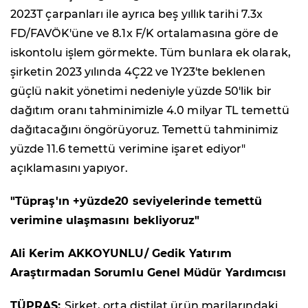
2023T çarpanları ile ayrıca beş yıllık tarihi 7.3x
FD/FAVÖK'üne ve 8.1x F/K ortalamasına göre de
iskontolu işlem görmekte. Tüm bunlara ek olarak,
şirketin 2023 yılında 4Ç22 ve 1Y23'te beklenen
güçlü nakit yönetimi nedeniyle yüzde 50'lik bir
dağıtım oranı tahminimizle 4.0 milyar TL temettü
dağıtacağını öngörüyoruz. Temettü tahminimiz
yüzde 11.6 temettü verimine işaret ediyor"
açıklamasını yapıyor.
"Tüpraş'ın +yüzde20 seviyelerinde temettü
verimine ulaşmasını bekliyoruz"
Ali Kerim AKKOYUNLU/ Gedik Yatırım
Araştırmadan Sorumlu Genel Müdür Yardımcısı
TÜPRAŞ:
Şirket, orta distilat ürün marjlarındaki