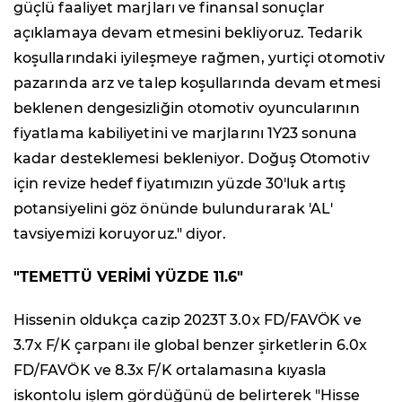
güçlü faaliyet marjları ve finansal sonuçlar
açıklamaya devam etmesini bekliyoruz. Tedarik
koşullarındaki iyileşmeye rağmen, yurtiçi otomotiv
pazarında arz ve talep koşullarında devam etmesi
beklenen dengesizliğin otomotiv oyuncularının
fiyatlama kabiliyetini ve marjlarını 1Y23 sonuna
kadar desteklemesi bekleniyor. Doğuş Otomotiv
için revize hedef fiyatımızın yüzde 30'luk artış
potansiyelini göz önünde bulundurarak 'AL'
tavsiyemizi koruyoruz." diyor.
"TEMETTÜ VERİMİ YÜZDE 11.6"
Hissenin oldukça cazip 2023T 3.0x FD/FAVÖK ve
3.7x F/K çarpanı ile global benzer şirketlerin 6.0x
FD/FAVÖK ve 8.3x F/K ortalamasına kıyasla
iskontolu işlem gördüğünü de belirterek "Hisse