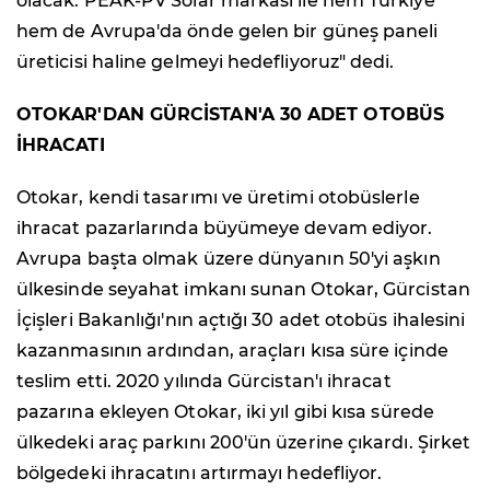
olacak. PEAK-PV Solar markası ile hem Türkiye
hem de Avrupa'da önde gelen bir güneş paneli
üreticisi haline gelmeyi hedefliyoruz" dedi.
OTOKAR'DAN GÜRCİSTAN'A 30 ADET OTOBÜS
İHRACATI
Otokar, kendi tasarımı ve üretimi otobüslerle
ihracat pazarlarında büyümeye devam ediyor.
Avrupa başta olmak üzere dünyanın 50'yi aşkın
ülkesinde seyahat imkanı sunan Otokar, Gürcistan
İçişleri Bakanlığı'nın açtığı 30 adet otobüs ihalesini
kazanmasının ardından, araçları kısa süre içinde
teslim etti. 2020 yılında Gürcistan'ı ihracat
pazarına ekleyen Otokar, iki yıl gibi kısa sürede
ülkedeki araç parkını 200'ün üzerine çıkardı. Şirket
bölgedeki ihracatını artırmayı hedefliyor.