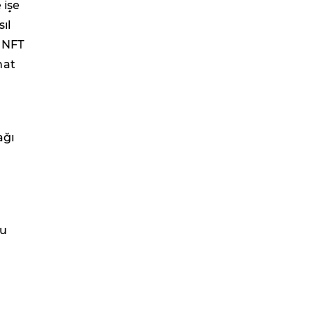
 işe
ıl
, NFT
nat
ağı
bu