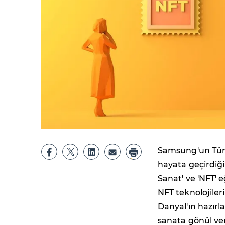
Samsung'un Türk
hayata geçirdiği
Sanat' ve 'NFT' e
NFT teknolojiler
Danyal'ın hazırla
sanata gönül ver