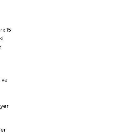
i; 15
ki
n
i ve
 yer
ler