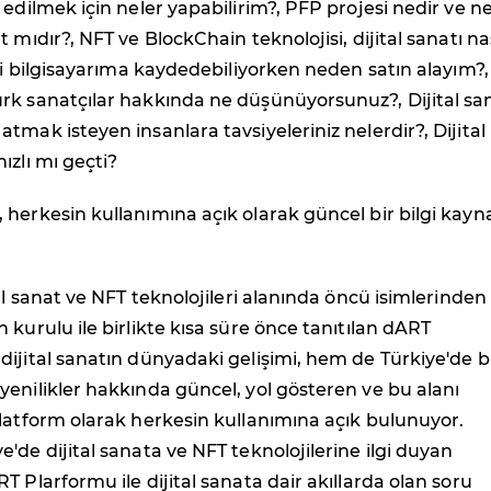
 edilmek için neler yapabilirim?, PFP projesi nedir ve ne
 mıdır?, NFT ve BlockChain teknolojisi, dijital sanatı nas
eri bilgisayarıma kaydedebiliyorken neden satın alayım?
rk sanatçılar hakkında ne düşünüyorsunuz?, Dijital sa
tmak isteyen insanlara tavsiyeleriniz nelerdir?, Dijital
ızlı mı geçti?
herkesin kullanımına açık olarak güncel bir bilgi kayn
tal sanat ve NFT teknolojileri alanında öncü isimlerinden
 kurulu ile birlikte kısa süre önce tanıtılan dART
ijital sanatın dünyadaki gelişimi, hem de Türkiye'de 
enilikler hakkında güncel, yol gösteren ve bu alanı
latform olarak herkesin kullanımına açık bulunuyor.
'de dijital sanata ve NFT teknolojilerine ilgi duyan
T Plarformu ile dijital sanata dair akıllarda olan soru