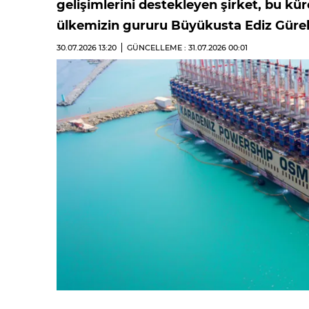
gelişimlerini destekleyen şirket, bu kür
ülkemizin gururu Büyükusta Ediz Gürel’i
30.07.2026
13:20
GÜNCELLEME : 31.07.2026
00:01