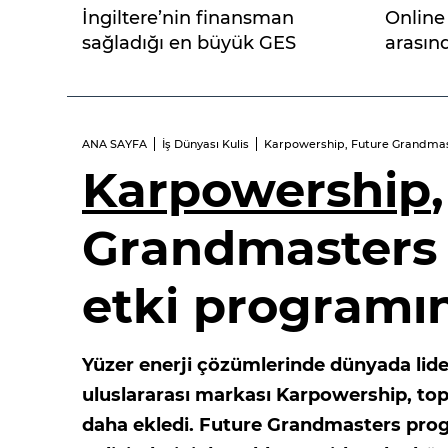
İngiltere’nin finansman
Online 
sağladığı en büyük GES
arasınd
yatırımı Konya'da
ANA SAYFA
İş Dünyası Kulis
Karpowership, Future Grandmaste
Karpowership
Grandmasters i
etki programın
Yüzer enerji çözümlerinde dünyada li
uluslararası markası Karpowership, topl
daha ekledi. Future Grandmasters progr