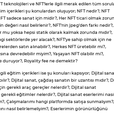
 teknolojileri ve NFT'lerle ilgili merak edilen tüm sorul
tim içerikleri şu konulardan oluşuyor; NFT nedir?, NFT
 NFT sadece sanat için midir?, Her NFT ticari olmak zoru
in değeri nasıl belirlenir?, NFT'nin jpeg'den farkı nedir?,
r mu yoksa hepsi statik olarak kalmak zorunda mıdır?,
i sektörlerde yer alacak?, NFT'ye sahip olmak için ne
elerden satın alınabilir?, Herkes NFT üretebilir mi?,
sına devredebilir miyim?, Yaşayan NFT olabilir mi?,
e duruyor?, Royality fee ne demektir?
ilgili eğitim içerikleri ise şu konuları kapsıyor; Dijital san
ılır?, Dijital sanat, çağdaş sanatın bir uzantısı mıdır?, Di
n gerekli araç gereçler nelerdir?, Dijital sanat
gerekli eğitimler nelerdir?, Dijital sanat eserlerimi nası
im?, Çalışmalarımı hangi platformda satışa sunmalıyım?
tını nasıl belirlemeliyim?, Eserlerimin görünürlüğünü