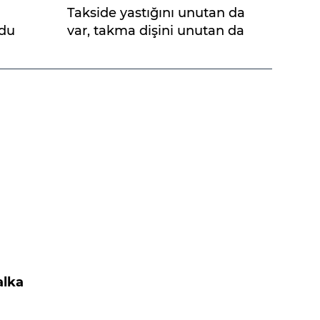
Takside yastığını unutan da
ldu
var, takma dişini unutan da
alka