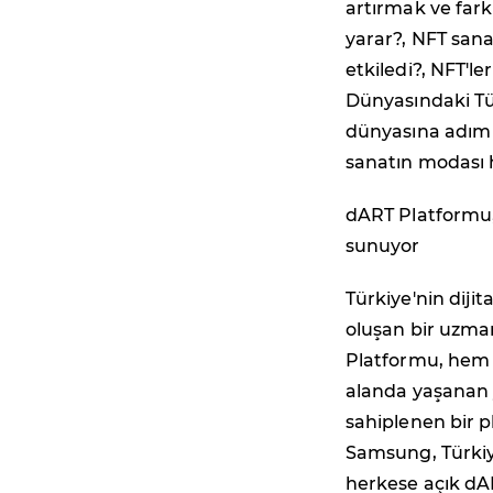
artırmak ve fark
yarar?, NFT sanat
etkiledi?, NFT'l
Dünyasındaki Tü
dünyasına adım a
sanatın modası h
dART Platformu, 
sunuyor
Türkiye'nin diji
oluşan bir uzman
Platformu, hem d
alanda yaşanan y
sahiplenen bir p
Samsung, Türkiye
herkese açık dAR