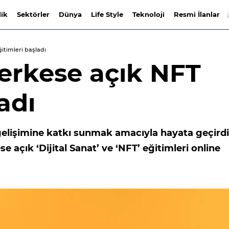
lik
Sektörler
Dünya
Life Style
Teknoloji
Resmi İlanlar
itimleri başladı
rkese açık NFT
adı
gelişimine katkı sunmak amacıyla hayata geçirdi
 açık ‘Dijital Sanat’ ve ‘NFT’ eğitimleri online