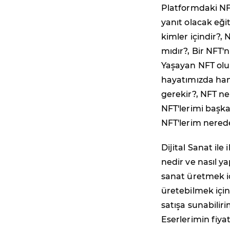
Platformdaki NFT
yanıt olacak eği
kimler içindir?,
mıdır?, Bir NFT'n
Yaşayan NFT olu
hayatımızda hang
gerekir?, NFT ner
NFT'lerimi başka
NFT'lerim nered
Dijital Sanat ile 
nedir ve nasıl yap
sanat üretmek içi
üretebilmek için 
satışa sunabilir
Eserlerimin fiya