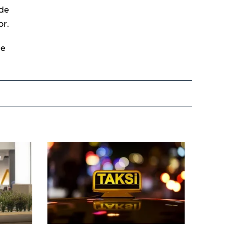
 de
or.
de