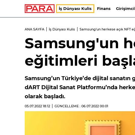
İş Dünyası Kulis
Finans
Girişimci
ANA SAYFA
İş Dünyası Kulis
Samsung'un herkese açık NFT eğ
Samsung'un he
eğitimleri başl
Samsung’un Türkiye’de dijital sanatın 
dART Dijital Sanat Platformu’nda herkese
olarak başladı.
05.07.2022
18:12
GÜNCELLEME : 06.07.2022
00:01