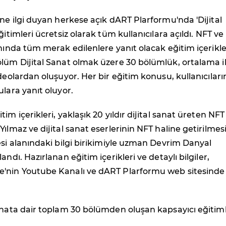
ine ilgi duyan herkese açık dART Plarformu'nda 'Dijital
ğitimleri ücretsiz olarak tüm kullanıcılara açıldı. NFT ve
anında tüm merak edilenlere yanıt olacak eğitim içerikler
lüm Dijital Sanat olmak üzere 30 bölümlük, ortalama i
ideolardan oluşuyor. Her bir eğitim konusu, kullanıcıları
ulara yanıt oluyor.
im içerikleri, yaklaşık 20 yıldır dijital sanat üreten NFT
ılmaz ve dijital sanat eserlerinin NFT haline getirilmes
esi alanındaki bilgi birikimiyle uzman Devrim Danyal
andı. Hazırlanan eğitim içerikleri ve detaylı bilgiler,
'nin Youtube Kanalı ve dART Plarformu web sitesinde
anata dair toplam 30 bölümden oluşan kapsayıcı eğitim