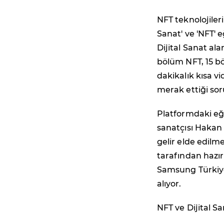
NFT teknolojiler
Sanat' ve 'NFT' e
Dijital Sanat al
bölüm NFT, 15 bö
dakikalık kısa v
merak ettiği sor
Platformdaki eğit
sanatçısı Hakan Y
gelir elde edilm
tarafından hazırl
Samsung Türkiye
alıyor.
NFT ve Dijital S