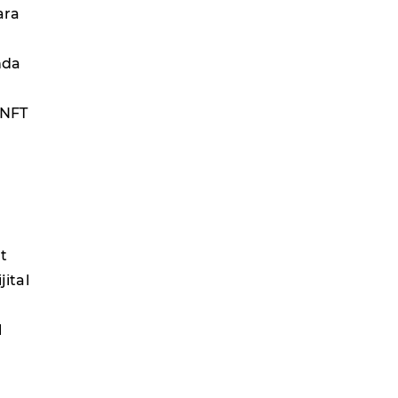
ara
nda
 NFT
at
jital
l
,