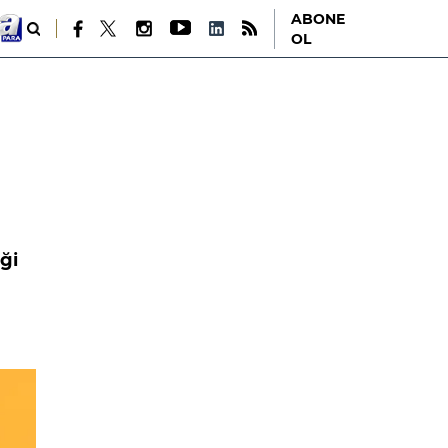
ABONE
OL
ği