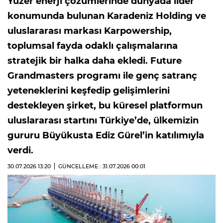
Yüzer enerji çözümlerinde dünyada lider
konumunda bulunan Karadeniz Holding ve
uluslararası markası Karpowership,
toplumsal fayda odaklı çalışmalarına
stratejik bir halka daha ekledi. Future
Grandmasters programı ile genç satranç
yeteneklerini keşfedip gelişimlerini
destekleyen şirket, bu küresel platformun
uluslararası startını Türkiye’de, ülkemizin
gururu Büyükusta Ediz Gürel’in katılımıyla
verdi.
30.07.2026
13:20
GÜNCELLEME : 31.07.2026
00:01