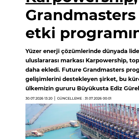
Grandmasters i
etki programın
Yüzer enerji çözümlerinde dünyada li
uluslararası markası Karpowership, topl
daha ekledi. Future Grandmasters progr
gelişimlerini destekleyen şirket, bu kür
ülkemizin gururu Büyükusta Ediz Gürel’i
30.07.2026
13:20
GÜNCELLEME : 31.07.2026
00:01