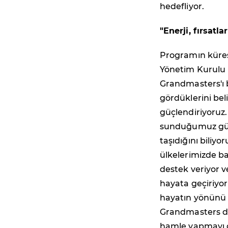
hedefliyor.
"Enerji, fırsatl
Programın küres
Yönetim Kurulu
Grandmasters'ı b
gördüklerini beli
güçlendiriyoruz.
sunduğumuz güve
taşıdığını biliy
ülkelerimizde ba
destek veriyor v
hayata geçiriyor
hayatın yönünü d
Grandmasters da
hamle yapmayı de