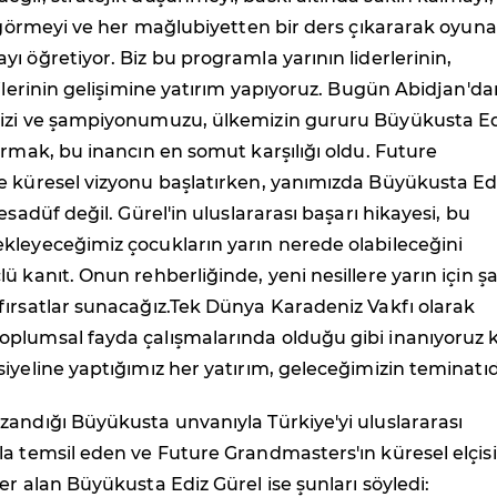
ı görmeyi ve her mağlubiyetten bir ders çıkararak oyuna
ı öğretiyor. Biz bu programla yarının liderlerinin,
çilerinin gelişimine yatırım yapıyoruz. Bugün Abidjan'da
izi ve şampiyonumuzu, ülkemizin gururu Büyükusta Ed
urmak, bu inancın en somut karşılığı oldu. Future
e küresel vizyonu başlatırken, yanımızda Büyükusta Ed
esadüf değil. Gürel'in uluslararası başarı hikayesi, bu
kleyeceğimiz çocukların yarın nerede olabileceğini
ü kanıt. Onun rehberliğinde, yeni nesillere yarın için ş
fırsatlar sunacağız.Tek Dünya Karadeniz Vakfı olarak
plumsal fayda çalışmalarında olduğu gibi inanıyoruz k
iyeline yaptığımız her yatırım, geleceğimizin teminatıdı
andığı Büyükusta unvanıyla Türkiye'yi uluslararası
a temsil eden ve Future Grandmasters'ın küresel elçisi
er alan Büyükusta Ediz Gürel ise şunları söyledi: