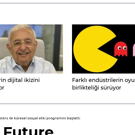
n dijital ikizini
Farklı endüstrilerin oy
or
birlikteliği sürüyor
rs ile küresel sosyal etki programını başlattı
, Future