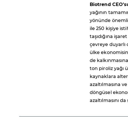
Biotrend CEO's
yağının tamamını
yönünde önemli 
ile 250 kişiye is
taşıdığına işare
çevreye duyarlı o
ülke ekonomisine
de kalkınmasına 
ton piroliz yağı
kaynaklara alter
azaltılmasına ve
döngüsel ekonomi
azaltılmasını da