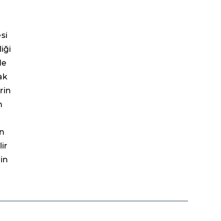
si
iği
de
ak
rin
n
ın
ir
in