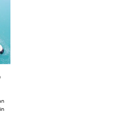
a
an
in