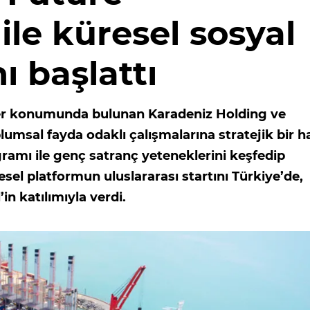
le küresel sosyal
ı başlattı
der konumunda bulunan Karadeniz Holding ve
umsal fayda odaklı çalışmalarına stratejik bir h
amı ile genç satranç yeteneklerini keşfedip
esel platformun uluslararası startını Türkiye’de,
n katılımıyla verdi.