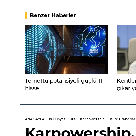
Benzer Haberler
Temettü potansiyeli güçlü 11
Kentleri
hisse
çıkarıy
ANA SAYFA
İş Dünyası Kulis
Karpowership, Future Grandmaste
Karpowership