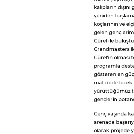
kalıpların dışın
yeniden başlamay
koçlarının ve el
gelen gençlerim
Gürel ile buluşt
Grandmasters il
Gürel'in olması t
programla deste
gösteren en güçl
mat dedirtecek 
yürüttüğümüz to
gençlerin potans
Genç yaşında kaz
arenada başarıyl
olarak projede y