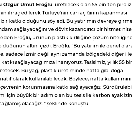
u Özgür Umut Eroğlu
, üretilecek olan 55 bin ton piroliz
n ihraç edilerek Türkiye'nin cari açığının kapanması
bir katkı olduğunu söyledi. Bu yatırımın devreye girme
tihdam sağlayacağını ve döviz kazandırıcı bir hizmet nitel
t eden Eroğlu, ürünün plastik kirliliğine çözüm niteliğin
lduğunun altını çizdi. Eroğlu, "Bu yatırım ile genel olar
, sadece İzmir değil aynı zamanda bölgedeki diğer ille
katkı sağlayacağımıza inanıyoruz. Tesisimiz, yıllık 55 bi
 üretecek. Bu yağ, plastik üretiminde nafta gibi doğal
natif olarak kullanılabilecek. Böylece, nafta kullanımın
 çevrenin korunmasına katkı sağlayacağız. Sürdürülebil
 için büyük bir adım olan bu tesis ile karbon ayak izin
 sağlamış olacağız. " şeklinde konuştu.