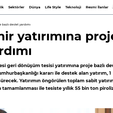
lik
Sektörler
Dünya
Life Style
Teknoloji
Resmi İlanlar
e bazlı devlet yardımı
mir yatırımına proj
ardımı
si geri dönüşüm tesisi yatırımına proje bazlı de
umhurbaşkanlığı kararı ile destek alan yatırım, 1
 sürecek. Yatırımın öngörülen toplam sabit yatır
n tamamlanması ile tesiste yıllık 55 bin ton piroli