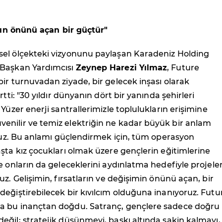
arın önünü açan bir güçtür"
el ölçekteki vizyonunu paylaşan Karadeniz Holding
 Başkan Yardımcısı
Zeynep Harezi Yılmaz
, Future
ir turnuvadan ziyade, bir gelecek inşası olarak
rtti: "30 yıldır dünyanın dört bir yanında şehirleri
 Yüzer enerji santrallerimizle toplulukların erişimine
nilir ve temiz elektriğin ne kadar büyük bir anlam
oruz. Bu anlamı güçlendirmek için, tüm operasyon
şta kız çocukları olmak üzere gençlerin eğitimlerine
e onların da geleceklerini aydınlatma hedefiyle projele
uz. Gelişimin, fırsatların ve değişimin önünü açan, bir
eğiştirebilecek bir kıvılcım olduğuna inanıyoruz. Futu
 bu inançtan doğdu. Satranç, gençlere sadece doğru
ğil; stratejik düşünmeyi, baskı altında sakin kalmayı,