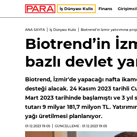
İş Dünyası Kulis
Finans
Girişimci
ANA SAYFA
İş Dünyası Kulis
Biotrend’in İzmir yatırımına proj
Biotrend’in İz
bazlı devlet y
Biotrend, İzmir'de yapacağı nafta ikame
desteği alacak. 24 Kasım 2023 tarihli C
Mart 2023 tarihinde başlamıştı ve 3 yıl
tutarı 9 milyar 181,7 milyon TL. Yatırımı
yağı üretilmesi planlanıyor.
01.12.2023
19:05
GÜNCELLEME : 01.12.2023
19:05