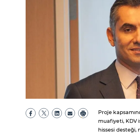
Proje kapsamınd
muafiyeti, KDV is
hissesi desteği, n