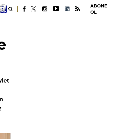
ABONE
OL
e
vlet
ım
z