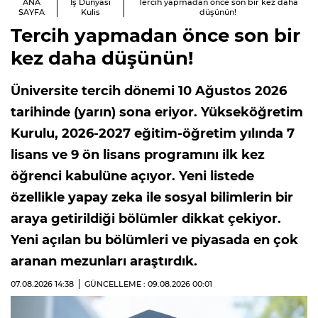
ANA
İş Dünyası
Tercih yapmadan önce son bir kez daha
SAYFA
Kulis
düşünün!
Tercih yapmadan önce son bir
kez daha düşünün!
Üniversite tercih dönemi 10 Ağustos 2026
tarihinde (yarın) sona eriyor. Yükseköğretim
Kurulu, 2026-2027 eğitim-öğretim yılında 7
lisans ve 9 ön lisans programını ilk kez
öğrenci kabulüne açıyor. Yeni listede
özellikle yapay zeka ile sosyal bilimlerin bir
araya getirildiği bölümler dikkat çekiyor.
Yeni açılan bu bölümleri ve piyasada en çok
aranan mezunları araştırdık.
07.08.2026
14:38
GÜNCELLEME : 09.08.2026
00:01