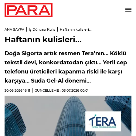
ANA SAYFA
İş Dünyası Kulis
Haftanın kulisleri...
Haftanın kulisleri...
Doğa Sigorta artık resmen Tera’nın… Köklü
tekstil devi, konkordatodan çıktı… Yerli cep
telefonu üreticileri kapanma riski ile karşı
karşıya… Suda Gel-Al dönemi…
30.06.2026
16:11
GÜNCELLEME : 03.07.2026
00:01