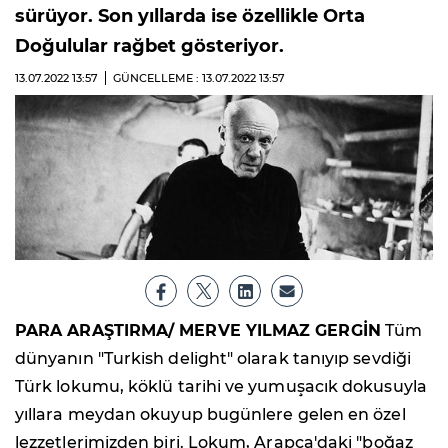
sürüyor. Son yıllarda ise özellikle Orta
Doğulular rağbet gösteriyor.
13.07.2022
13:57
GÜNCELLEME : 13.07.2022
13:57
PARA ARAŞTIRMA/ MERVE YILMAZ GERGİN
Tüm
dünyanın "Turkish delight" olarak tanıyıp sevdiği
Türk lokumu, köklü tarihi ve yumuşacık dokusuyla
yıllara meydan okuyup bugünlere gelen en özel
lezzetlerimizden biri. Lokum, Arapça'daki "boğaz