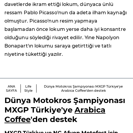
davetlerde ikram ettiği lokum, dünyaca ünlü
ressam Pablo Picasso'nun da adeta ilham kaynağı
olmuştur. Picasso'nun resim yapmaya
başlamadan önce lokum yerse daha iyi konsantre
olduğunu söylediği rivayet edilir. Yine Napolyon
Bonapart'ın lokumu saraya getirttiği ve tatlı
niyetine tükettiği yazılır.
ANA
Life
Dünya Motokros Şampiyonası MXGP Türkiye'ye
SAYFA
Style
Arabica Coffee'den destek
Dünya Motokros Şampiyonası
MXGP Türkiye'ye
Arabica
Coffee
'den destek
MXGP Türkiye ve NG Afyon Motofest için