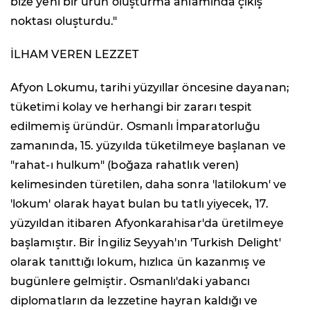
bize yeni bir ürün oluşturma anlamında çıkış
noktası oluşturdu."
İLHAM VEREN LEZZET
Afyon Lokumu, tarihi yüzyıllar öncesine dayanan;
tüketimi kolay ve herhangi bir zararı tespit
edilmemiş üründür. Osmanlı İmparatorluğu
zamanında, 15. yüzyılda tüketilmeye başlanan ve
"rahat-ı hulkum" (boğaza rahatlık veren)
kelimesinden türetilen, daha sonra 'latilokum' ve
'lokum' olarak hayat bulan bu tatlı yiyecek, 17.
yüzyıldan itibaren Afyonkarahisar'da üretilmeye
başlamıştır. Bir İngiliz Seyyah'ın 'Turkish Delight'
olarak tanıttığı lokum, hızlıca ün kazanmış ve
bugünlere gelmiştir. Osmanlı'daki yabancı
diplomatların da lezzetine hayran kaldığı ve