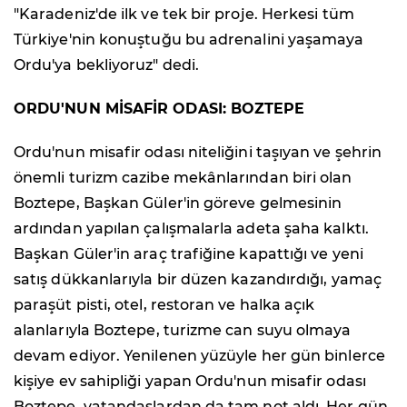
"Karadeniz'de ilk ve tek bir proje. Herkesi tüm
Türkiye'nin konuştuğu bu adrenalini yaşamaya
Ordu'ya bekliyoruz" dedi.
ORDU'NUN MİSAFİR ODASI: BOZTEPE
Ordu'nun misafir odası niteliğini taşıyan ve şehrin
önemli turizm cazibe mekânlarından biri olan
Boztepe, Başkan Güler'in göreve gelmesinin
ardından yapılan çalışmalarla adeta şaha kalktı.
Başkan Güler'in araç trafiğine kapattığı ve yeni
satış dükkanlarıyla bir düzen kazandırdığı, yamaç
paraşüt pisti, otel, restoran ve halka açık
alanlarıyla Boztepe, turizme can suyu olmaya
devam ediyor. Yenilenen yüzüyle her gün binlerce
kişiye ev sahipliği yapan Ordu'nun misafir odası
Boztepe, vatandaşlardan da tam not aldı. Her gün