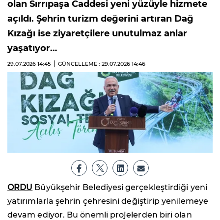
olan Sırrıpaşa Caddesi yeni yüzüyle hizmete
açıldı. Şehrin turizm değerini artıran Dağ
Kızağı ise ziyaretçilere unutulmaz anlar
yaşatıyor…
29.07.2026
14:45
GÜNCELLEME : 29.07.2026
14:46
ORDU
Büyükşehir Belediyesi gerçekleştirdiği yeni
yatırımlarla şehrin çehresini değiştirip yenilemeye
devam ediyor. Bu önemli projelerden biri olan