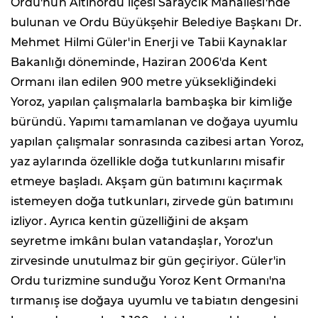
Ordu'nun Altınordu ilçesi Saraycık Mahallesi'nde
bulunan ve Ordu Büyükşehir Belediye Başkanı Dr.
Mehmet Hilmi Güler'in Enerji ve Tabii Kaynaklar
Bakanlığı döneminde, Haziran 2006'da Kent
Ormanı ilan edilen 900 metre yüksekliğindeki
Yoroz, yapılan çalışmalarla bambaşka bir kimliğe
büründü. Yapımı tamamlanan ve doğaya uyumlu
yapılan çalışmalar sonrasında cazibesi artan Yoroz,
yaz aylarında özellikle doğa tutkunlarını misafir
etmeye başladı. Akşam gün batımını kaçırmak
istemeyen doğa tutkunları, zirvede gün batımını
izliyor. Ayrıca kentin güzelliğini de akşam
seyretme imkânı bulan vatandaşlar, Yoroz'un
zirvesinde unutulmaz bir gün geçiriyor. Güler'in
Ordu turizmine sunduğu Yoroz Kent Ormanı'na
tırmanış ise doğaya uyumlu ve tabiatın dengesini