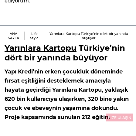
ediyorum. "
ANA
Life
Yarınlara Kartopu Türkiye’nin dört bir yanında
SAYFA
Style
büyüyor
Yarınlara Kartopu
Türkiye’nin
dört bir yanında büyüyor
Yapı Kredi’nin erken çocukluk döneminde
fırsat eşitliğini desteklemek amacıyla
hayata geçirdiği Yarınlara Kartopu, yaklaşık
620 bin kullanıcıya ulaşırken, 320 bine yakın
çocuk ve ebeveynin yaşamına dokundu.
Proje kapsamında sunulan 212 eğitim
BİZE ULAŞIN
videosu, podcast ve eğitim materyali
ailelerin ücretsiz kullanımına sunuluyor.