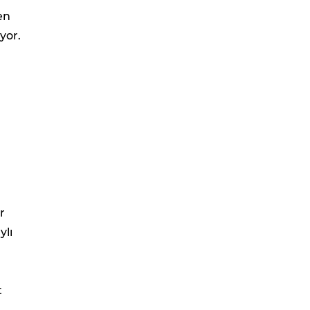
en
yor.
r
ylı
t