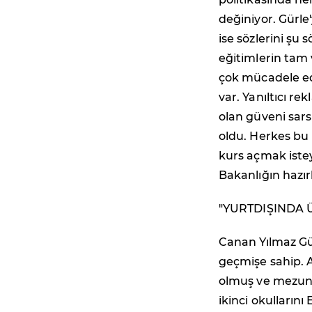
değiniyor. Gürl
ise sözlerini şu 
eğitimlerin tam
çok mücadele edi
var. Yanıltıcı r
olan güveni sars
oldu. Herkes bu 
kurs açmak istey
Bakanlığın hazırl
"YURTDIŞINDA 
Canan Yılmaz Güz
geçmişe sahip.
olmuş ve mezuni
ikinci okullarını