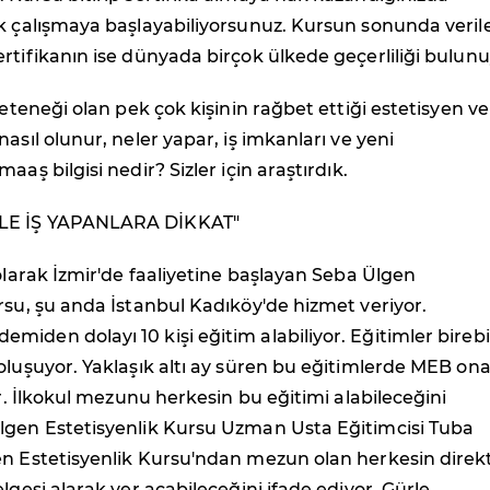
ak çalışmaya başlayabiliyorsunuz. Kursun sonunda veril
rtifikanın ise dünyada birçok ülkede geçerliliği bulunu
yeteneği olan pek çok kişinin rağbet ettiği estetisyen ve
asıl olunur, neler yapar, iş imkanları ve yeni
aaş bilgisi nedir? Sizler için araştırdık.
LE İŞ YAPANLARA DİKKAT"
 olarak İzmir'de faaliyetine başlayan Seba Ülgen
rsu, şu anda İstanbul Kadıköy'de hizmet veriyor.
iden dolayı 10 kişi eğitim alabiliyor. Eğitimler birebi
oluşuyor. Yaklaşık altı ay süren bu eğitimlerde MEB ona
or. İlkokul mezunu herkesin bu eğitimi alabileceğini
lgen Estetisyenlik Kursu Uzman Usta Eğitimcisi Tuba
en Estetisyenlik Kursu'ndan mezun olan herkesin direk
lgesi alarak yer açabileceğini ifade ediyor. Gürle,