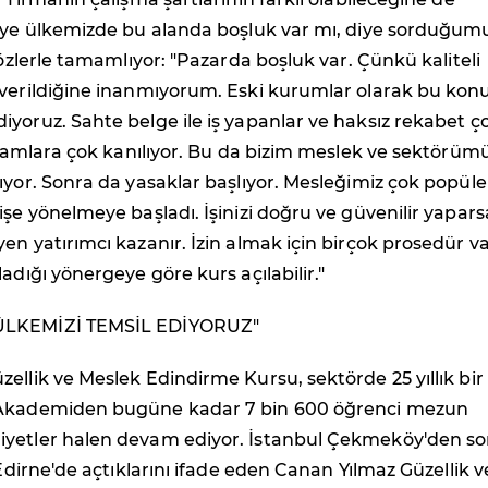
e'ye ülkemizde bu alanda boşluk var mı, diye sorduğu
sözlerle tamamlıyor: "Pazarda boşluk var. Çünkü kaliteli
 verildiğine inanmıyorum. Eski kurumlar olarak bu kon
yoruz. Sahte belge ile iş yapanlar ve haksız rekabet ç
eklamlara çok kanılıyor. Bu da bizim meslek ve sektörüm
ıyor. Sonra da yasaklar başlıyor. Mesleğimiz çok popüle
işe yönelmeye başladı. İşinizi doğru ve güvenilir yapars
en yatırımcı kazanır. İzin almak için birçok prosedür va
adığı yönergeye göre kurs açılabilir."
ÜLKEMİZİ TEMSİL EDİYORUZ"
ellik ve Meslek Edindirme Kursu, sektörde 25 yıllık bir
 Akademiden bugüne kadar 7 bin 600 öğrenci mezun
yetler halen devam ediyor. İstanbul Çekmeköy'den s
 Edirne'de açtıklarını ifade eden Canan Yılmaz Güzellik v