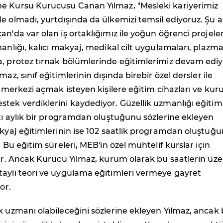
e Kursu Kurucusu Canan Yılmaz, "Mesleki kariyerimiz
e olmadı, yurtdışında da ülkemizi temsil ediyoruz. Şu 
an'da var olan iş ortaklığımız ile yoğun öğrenci projele
manlığı, kalıcı makyaj, medikal cilt uygulamaları, plazm
a, protez tırnak bölümlerinde eğitimlerimiz devam ediy
maz, sınıf eğitimlerinin dışında birebir özel dersler ile
ik merkezi açmak isteyen kişilere eğitim cihazları ve ku
tek verdiklerini kaydediyor. Güzellik uzmanlığı eğitim
ltı aylık bir programdan oluştuğunu sözlerine ekleyen
akyaj eğitimlerinin ise 102 saatlik programdan oluştuğ
. Bu eğitim süreleri, MEB'in özel muhtelif kurslar için
ler. Ancak Kurucu Yılmaz, kurum olarak bu saatlerin üze
taylı teori ve uygulama eğitimleri vermeye gayret
or.
k uzmanı olabileceğini sözlerine ekleyen Yılmaz, ancak