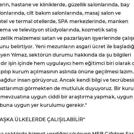
rin, hastane ve kliniklerde, güzellik salonlarında, bay
onlarında, cilt bakım salonlarında, masaj salon ve
otel ve termal otellerde, SPA merkezlerinde, manken
nema ve televizyon stüdyolarında, kozmetik satış
zellik malzemesi satan ve pazarlayan işyerlerinde çalı
unu belirtiyor. Yeni mezunların asgari ücret ile başladığ
eyen Yılmaz, sektörün durumu hakkında da şu bilgileri
ardır işin içinde hem uygulayıcı hem eğitimci biri olarak
pılıp kurum açılmasının aslında önüne geçilmesi lazım.
ağdur insan görüyoruz. Ancak kendi bilgi ve tecrübes
tlarımızı görmekten de mutluluk duyuyoruz. Bir kur
mevzuatına uygun ciddi bir araştırma yapmak, uygun
 buna uygun yer kurulumu gerekir."
AŞKA ÜLKELERDE ÇALIŞILABİLİR"
a sektörde hizmet verdiğini söyleyen MEB Çiğdem Sa