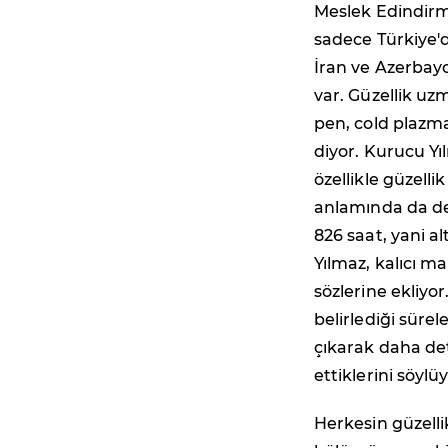
Meslek Edindirm
sadece Türkiye'd
İran ve Azerbayc
var. Güzellik uz
pen, cold plazm
diyor. Kurucu Yıl
özellikle güzell
anlamında da des
826 saat, yani a
Yılmaz, kalıcı m
sözlerine ekliyor
belirlediği süre
çıkarak daha de
ettiklerini söylüy
Herkesin güzelli