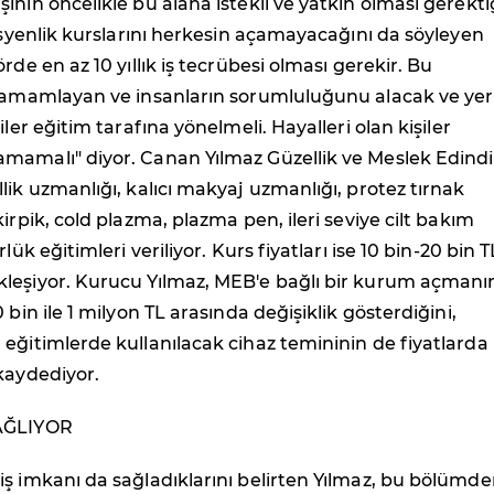
inin öncelikle bu alana istekli ve yatkın olması gerekti
tisyenlik kurslarını herkesin açamayacağını da söyleyen
rde en az 10 yıllık iş tecrübesi olması gerekir. Bu
 tamamlayan ve insanların sorumluluğunu alacak ve yer
iler eğitim tarafına yönelmeli. Hayalleri olan kişiler
mamalı" diyor. Canan Yılmaz Güzellik ve Meslek Edind
lik uzmanlığı, kalıcı makyaj uzmanlığı, protez tırnak
irpik, cold plazma, plazma pen, ileri seviye cilt bakım
rlük eğitimleri veriliyor. Kurs fiyatları ise 10 bin-20 bin T
leşiyor. Kurucu Yılmaz, MEB'e bağlı bir kurum açmanı
 bin ile 1 milyon TL arasında değişiklik gösterdiğini,
eğitimlerde kullanılacak cihaz temininin de fiyatlarda
kaydediyor.
AĞLIYOR
ş imkanı da sağladıklarını belirten Yılmaz, bu bölümd