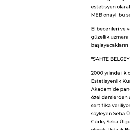
estetisyen olar
MEB onaylı bu se
El becerileri ve 
güzellik uzmanı n
başlayacakların m
"SAHTE BELGEY
2000 yılında ilk
Estetisyenlik Ku
Akademide pandem
özel derslerden 
sertifika veriliy
söyleyen Seba Ü
Gürle, Seba Ülg
olarak Ustalık Be