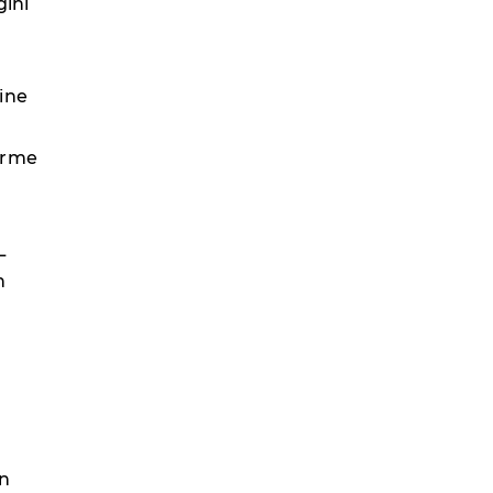
ğini
ine
irme
L
n
en