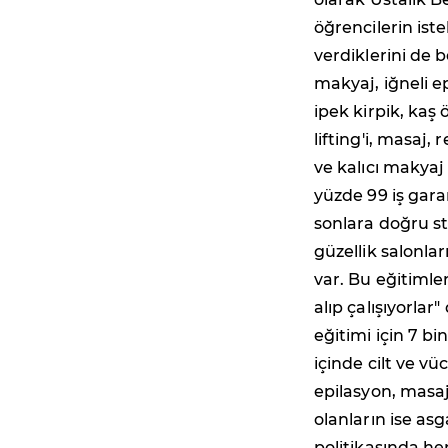
öğrencilerin ist
verdiklerini de b
makyaj, iğneli e
ipek kirpik, kaş
lifting'i, masaj,
ve kalıcı makya
yüzde 99 iş garan
sonlara doğru st
güzellik salonlar
var. Bu eğitimler
alıp çalışıyorlar
eğitimi için 7 b
içinde cilt ve v
epilasyon, masaj
olanların ise as
politikasında her