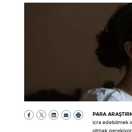
PARA ARAŞTIR
icra edebilmek iç
olmak gerekiyor.