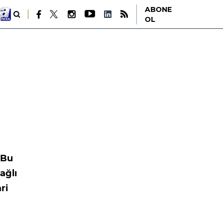
ABONE
OL
 Bu
ağlı
ri