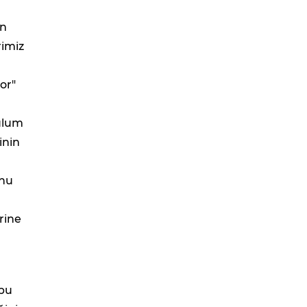
an
rimiz
a
or"
rulum
inin
unu
rine
 bu