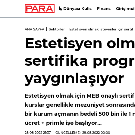
İş Dünyası Kulis
Finans
Girişimci
ANA SAYFA
Sektörler
Estetisyen olmak isteyenler için sertif
Estetisyen olm
sertifika prog
yaygınlaşıyor
Estetisyen olmak için MEB onaylı sertif
kurslar genellikle mezuniyet sonrasında
bir kurum açmanın bedeli 500 bin ile 1 
ücret + primle işe başlıyor…
28.08.2022
21:37
GÜNCELLEME : 29.08.2022
00:00