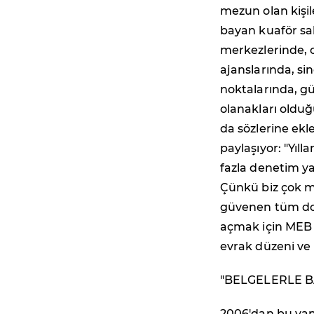
mezun olan kişile
bayan kuaför sal
merkezlerinde, 
ajanslarında, si
noktalarında, gü
olanakları olduğ
da sözlerine ekl
paylaşıyor: "Yıll
fazla denetim ya
Çünkü biz çok m
güvenen tüm dos
açmak için MEB 
evrak düzeni ve
"BELGELERLE B
2006'dan bu yan