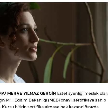
MA/ MERVE YILMAZ GERGİN
Estetisyenliği meslek ola
in Milli Eğitim Bakanlığı (MEB) onaylı sertifikaya sahip
 Kursu bitirip sertifika almaya hak kazandığınızda