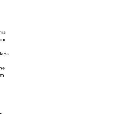
şma
ını
 daha
ine
um
rp