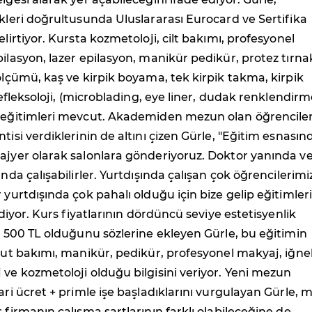
ekleri doğrultusunda Uluslararası Eurocard ve Sertifika
elirtiyor. Kursta kozmetoloji, cilt bakımı, profesyonel
pilasyon, lazer epilasyon, manikür pedikür, protez tırna
 ölçümü, kaş ve kirpik boyama, tek kirpik takma, kirpik
 refleksoloji, (microblading, eye liner, dudak renklendirm
j eğitimleri mevcut. Akademiden mezun olan öğrencile
tisi verdiklerinin de altını çizen Gürle, "Eğitim esnasın
ajyer olarak salonlara gönderiyoruz. Doktor yanında v
ında çalışabilirler. Yurtdışında çalışan çok öğrencilerimi
 yurtdışında çok pahalı olduğu için bize gelip eğitimleri
" diyor. Kurs fiyatlarının dördüncü seviye estetisyenlik
in 500 TL olduğunu sözlerine ekleyen Gürle, bu eğitimin
ücut bakımı, manikür, pedikür, profesyonel makyaj, iğnel
 ve kozmetoloji olduğu bilgisini veriyor. Yeni mezun
gari ücret + primle işe başladıklarını vurgulayan Gürle, 
 firmanın çalışma şartlarının farklı olabileceğine de