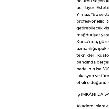
bölümü seçen kiş
belirtiyor. Este
Yılmaz, "Bu sektö
profesyonelliği
getirebilecek kiş
mağduriyet yaşa
Kursu'nda, güzel
uzmanlığı, ipek k
teknikleri, kuafö
bandında gerçek
bedelinin ise 500
lokasyon ve tüm 
etkili olduğunu 
İŞ İMKÂNI DA S
Akademi olarak i