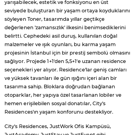
yarışabilecek, estetik ve fonksiyonu en üst
seviyede buluşturan bir yaşam ortaya koyduklarını
söyleyen Toner, tasarımda yıllar geçtikçe
değerlenen 'zamansızlık' ilkesini benimsediklerini
belirtti. Cephedeki asil duruş, kullanılan doğal
malzemeler ve ışık oyunları, bu karma yaşam
projesinin İstanbul için bir prestij sembolü olmasını
sağlıyor. Projede 1+1'den 5,5+1'e uzanan residence
seçenekleri yer alıyor. Residence'lar geniş camları
ve yüksek tavanları ile gün ışığını içeri alan bir
tasarıma sahip. Bloklara doğrudan bağlanan
otoparklar, her yapıya özel tasarlanan lobiler ve
hemen erişilebilen sosyal donatılar, City's
Residences'ın yaşam konforunu destekliyor.
City's Residences, JustWork Ofis Kampüsü,
JustAcademy, JustStay ve JustEvent gibi