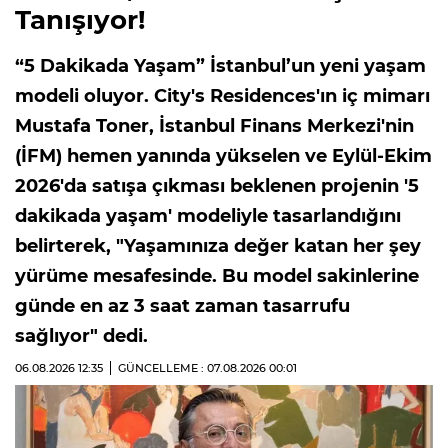
Tanışıyor!
“5 Dakikada Yaşam” İstanbul’un yeni yaşam
modeli oluyor. City's Residences'ın iç mimarı
Mustafa Toner, İstanbul Finans Merkezi'nin
(İFM) hemen yanında yükselen ve Eylül-Ekim
2026'da satışa çıkması beklenen projenin '5
dakikada yaşam' modeliyle tasarlandığını
belirterek, "Yaşamınıza değer katan her şey
yürüme mesafesinde. Bu model sakinlerine
günde en az 3 saat zaman tasarrufu
sağlıyor" dedi.
06.08.2026
12:35
GÜNCELLEME : 07.08.2026
00:01