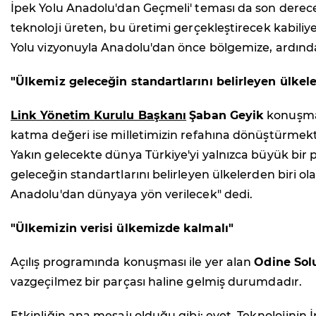
İpek Yolu Anadolu'dan Geçmeli' teması da son derece a
teknoloji üreten, bu üretimi gerçekleştirecek kabiliye
Yolu vizyonuyla Anadolu'dan önce bölgemize, ardın
"Ülkemiz geleceğin standartlarını belirleyen ülkele
Link Yönetim Kurulu Başkanı
Şaban Geyik
konuşmas
katma değeri ise milletimizin refahına dönüştürmekti
Yakın gelecekte dünya Türkiye'yi yalnızca büyük bir pa
geleceğin standartlarını belirleyen ülkelerden biri 
Anadolu'dan dünyaya yön verilecek" dedi.
"Ülkemizin verisi ülkemizde kalmalı"
Açılış programında konuşması ile yer alan
Odine Sol
vazgeçilmez bir parçası haline gelmiş durumdadır.
Etkinliğin ana mesajı olduğu gibi; evet, Teknolojini