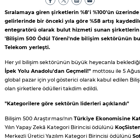
Sıralamaya giren şirketlerin %8'i %100'ün üzerinde
gelirlerinde bir önceki yıla göre %58 artış kayde
entegratörü olarak bulut hizmeti sunan şirketlerin g
'Bilişim 500 Ödül Töreni'nde bilişim sektörünün bugü
Telekom yerleşti.
Her yıl bilişim sektörünün büyük heyecanla beklediğ
İpek Yolu Anadolu'dan Geçmeli!"
mottosu ile 5 Ağus
global pazar için yol gösterici olarak kabul edilen Bili
olan şirketlere ödülleri takdim edildi.
"Kategorilere göre sektörün liderleri açıklandı"
Bilişim 500 Araştırması'nın
Türkiye Ekonomisine Kat
Yılın Yapay Zekâ Kategori Birincisi ödülünü
KoçSiste
Merkezli Üretici Yazılım Kategori Birincisi ödülünü
So