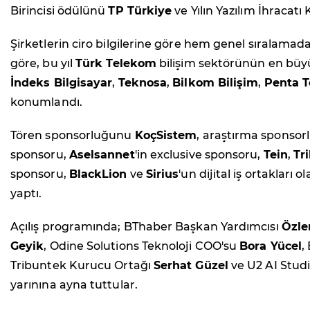
Birincisi ödülünü
TP Türkiye
ve Yılın Yazılım İhracatı
Şirketlerin ciro bilgilerine göre hem genel sıralamad
göre, bu yıl
Türk Telekom
bilişim sektörünün en büyü
İndeks Bilgisayar
,
Teknosa
,
Bilkom Bilişim
,
Penta T
konumlandı.
Tören sponsorluğunu
KoçSistem
, araştırma sponso
sponsoru,
Aselsannet
'in exclusive sponsoru,
Tein
,
Tr
sponsoru,
BlackLion
ve
Sirius
'un dijital iş ortakları
yaptı.
Açılış programında; BThaber Başkan Yardımcısı
Özl
Geyik
, Odine Solutions Teknoloji COO'su
Bora Yücel
,
Tribuntek Kurucu Ortağı
Serhat Güzel
ve U2 AI Stud
yarınına ayna tuttular.