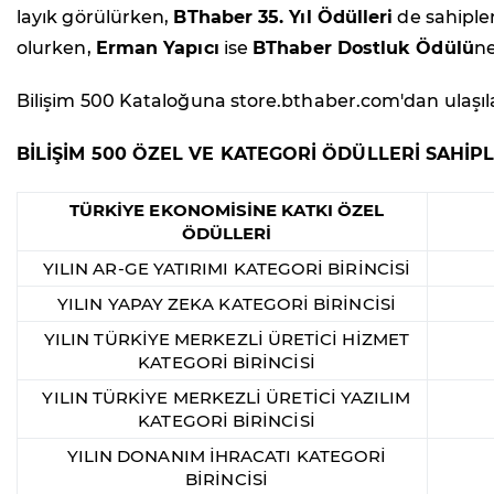
layık görülürken,
BThaber 35. Yıl Ödülleri
de sahiple
olurken,
Erman Yapıcı
ise
BThaber Dostluk Ödülü
ne
Bilişim 500 Kataloğuna store.bthaber.com'dan ulaşılab
BİLİŞİM 500 ÖZEL VE KATEGORİ ÖDÜLLERİ SAHİPL
TÜRKİYE EKONOMİSİNE KATKI ÖZEL
ÖDÜLLERİ
YILIN AR-GE YATIRIMI KATEGORİ BİRİNCİSİ
YILIN YAPAY ZEKA KATEGORİ BİRİNCİSİ
YILIN TÜRKİYE MERKEZLİ ÜRETİCİ HİZMET
KATEGORİ BİRİNCİSİ
YILIN TÜRKİYE MERKEZLİ ÜRETİCİ YAZILIM
KATEGORİ BİRİNCİSİ
YILIN DONANIM İHRACATI KATEGORİ
BİRİNCİSİ