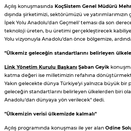
Açılış konuşmasında
KoçSistem Genel Müdürü Mehm
dışında şirketimizi, sektörümüzü ve yatırımlarımızın çı
İpek Yolu Anadolu'dan Geçmeli' teması da son derece a
teknoloji üreten, bu üretimi gerçekleştirecek kabiliye
Yolu vizyonuyla Anadolu'dan önce bölgemize, ardın
"Ülkemiz geleceğin standartlarını belirleyen ülkele
Link Yönetim Kurulu Başkanı
Şaban Geyik
konuşmas
katma değeri ise milletimizin refahına dönüştürmekti
Yakın gelecekte dünya Türkiye'yi yalnızca büyük bir pa
geleceğin standartlarını belirleyen ülkelerden biri 
Anadolu'dan dünyaya yön verilecek" dedi.
"Ülkemizin verisi ülkemizde kalmalı"
Açılış programında konuşması ile yer alan
Odine Sol