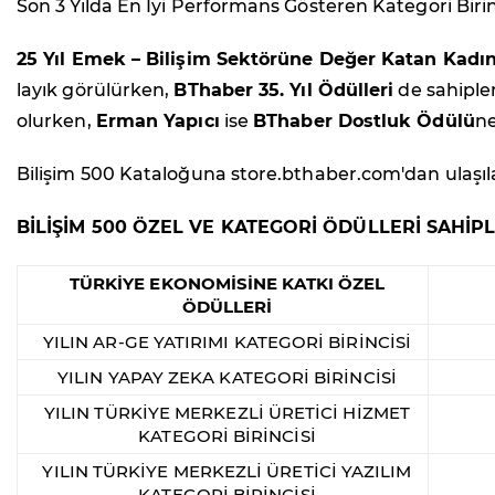
Son 3 Yılda En İyi Performans Gösteren Kategori Birin
25 Yıl Emek – Bilişim Sektörüne Değer Katan Kadın
layık görülürken,
BThaber 35. Yıl Ödülleri
de sahiple
olurken,
Erman Yapıcı
ise
BThaber Dostluk Ödülü
ne
Bilişim 500 Kataloğuna store.bthaber.com'dan ulaşılab
BİLİŞİM 500 ÖZEL VE KATEGORİ ÖDÜLLERİ SAHİPL
TÜRKİYE EKONOMİSİNE KATKI ÖZEL
ÖDÜLLERİ
YILIN AR-GE YATIRIMI KATEGORİ BİRİNCİSİ
YILIN YAPAY ZEKA KATEGORİ BİRİNCİSİ
YILIN TÜRKİYE MERKEZLİ ÜRETİCİ HİZMET
KATEGORİ BİRİNCİSİ
YILIN TÜRKİYE MERKEZLİ ÜRETİCİ YAZILIM
KATEGORİ BİRİNCİSİ