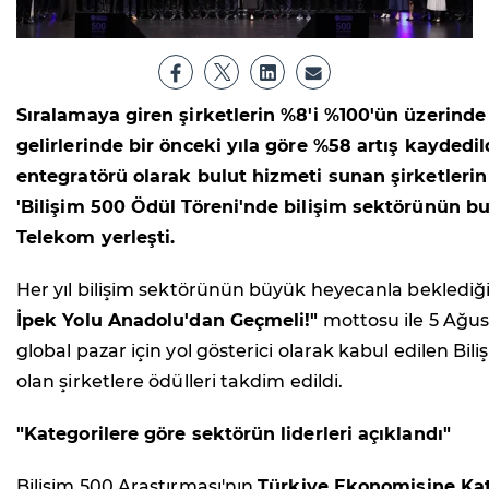
Sıralamaya giren şirketlerin %8'i %100'ün üzerinde
gelirlerinde bir önceki yıla göre %58 artış kayde
entegratörü olarak bulut hizmeti sunan şirketlerin g
'Bilişim 500 Ödül Töreni'nde bilişim sektörünün bugü
Telekom yerleşti.
Her yıl bilişim sektörünün büyük heyecanla beklediğ
İpek Yolu Anadolu'dan Geçmeli!"
mottosu ile 5 Ağus
global pazar için yol gösterici olarak kabul edilen Bili
olan şirketlere ödülleri takdim edildi.
"Kategorilere göre sektörün liderleri açıklandı"
Bilişim 500 Araştırması'nın
Türkiye Ekonomisine Kat