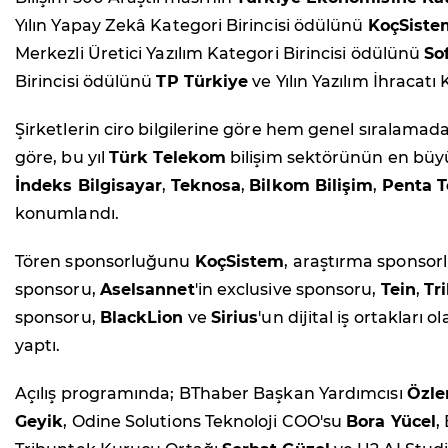
Yılın Yapay Zekâ Kategori Birincisi ödülünü
KoçSiste
Merkezli Üretici Yazılım Kategori Birincisi ödülünü
So
Birincisi ödülünü
TP Türkiye
ve Yılın Yazılım İhracatı
Şirketlerin ciro bilgilerine göre hem genel sıralamad
göre, bu yıl
Türk Telekom
bilişim sektörünün en büyü
İndeks Bilgisayar
,
Teknosa
,
Bilkom Bilişim
,
Penta T
konumlandı.
Tören sponsorluğunu
KoçSistem
, araştırma sponso
sponsoru,
Aselsannet
'in exclusive sponsoru,
Tein
,
Tr
sponsoru,
BlackLion
ve
Sirius
'un dijital iş ortakları
yaptı.
Açılış programında; BThaber Başkan Yardımcısı
Özl
Geyik
, Odine Solutions Teknoloji COO'su
Bora Yücel
,