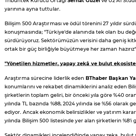
Tribuntek Kurucu Ortağı
Serhat Güzel
ve U2 AI Stud
yarınına ayna tuttular.
Bilişim 500 Araştırması ve ödül törenini 27 yıldır sü
konuşmasında; "Türkiye'de alanında tek olan bu değer
sürdürüyoruz. Sektörümüzün verisini daha geniş kitle
ortak bir güç birliğiyle büyütmeye her zaman hazırız"
"Yönetilen hizmetler, yapay zekâ ve bulut ekosiste
Araştırma sürecine liderlik eden
BThaber Başkan Ya
konumlarını ve rekabet dinamiklerini analiz eden Bili
şirketlerin toplam geliri, bir önceki yıla göre %40 ora
yılında TL bazında %88, 2024 yılında ise %56 olarak 
ediyor. Ancak ekonomik belirsizlikler ve yatırım kar
yılında Bilişim 500 listesinde yer alan şirketlerin %8'
Sektör dinamikleri incelendiğinde yapay zeka, bulut v