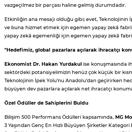
vazgeçilmez bir parçası haline gelmiş durumdadır.
Etkinliğin ana mesajı olduğu gibi; evet, Teknolojini
ve buna hizmet etmek için egemen yapay zekâ fabrika
yapay zekâ egemenliği için egemen yapay zekâ fabrika
"Hedefimiz, global pazarlara açılarak ihracatçı ko
Ekonomist Dr. Hakan Yurdakul
ise konuşmasında ihra
sektördeki potansiyelimizin henüz çok küçük bir kısmın
Teknolojinin İpek Yolu'nu Anadolu'dan geçirirken hede
büyüyen dev pazarlara açılarak net ihracatçı konuma
Özel Ödüller de Sahiplerini Buldu
Bilişim 500 Performans Ödülleri kapsamında,
MG Mob
3 Yaşından Genç En Hızlı Büyüyen Şirketler Kategori B