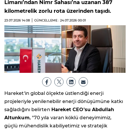
Limanı’ndan Nimr Sahası’na uzanan 387
kilometrelik zorlu rota üzerinden taşıdı.
23.07.2026
14:08
GÜNCELLEME : 24.07.2026
00:01
Hareket'in global ölçekte üstlendiği enerji
projeleriyle yenilenebilir enerji dönüşümüne katkı
sağladığını belirten
Hareket CEO'su Abdullah
Altunkum
, "70 yıla varan köklü deneyimimiz,
güçlü mühendislik kabiliyetimiz ve stratejik