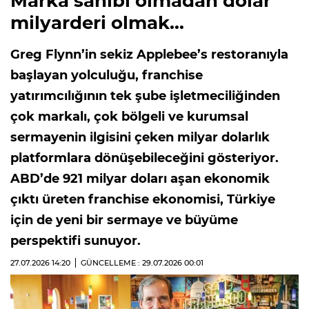
Marka sahibi olmadan dolar
milyarderi olmak...
Greg Flynn’in sekiz Applebee’s restoranıyla
başlayan yolculuğu, franchise
yatırımcılığının tek şube işletmeciliğinden
çok markalı, çok bölgeli ve kurumsal
sermayenin ilgisini çeken milyar dolarlık
platformlara dönüşebileceğini gösteriyor.
ABD’de 921 milyar doları aşan ekonomik
çıktı üreten franchise ekonomisi, Türkiye
için de yeni bir sermaye ve büyüme
perspektifi sunuyor.
27.07.2026
14:20
GÜNCELLEME : 29.07.2026
00:01