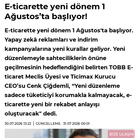
E-ticarette yeni dönem 1
Ağustos’ta başlıyor!
E-ticarette yeni dönem 1 Ağustos'ta başlıyor.
Yapay zekâ reklamları ve indirim
kampanyalarına yeni kurallar geliyor. Yeni
düzenlemeyle sahteciliklerin önüne
geçilmesinin hedeflendiğini belirten TOBB E-
ticaret Meclis Üyesi ve Ticimax Kurucu
CEO’su Cenk Çiğdemli, “Yeni düzenleme
sadece tüketiciyi korumakla kalmayacak, e-
ticarette yeni bir rekabet anlayışı
oluşturacak" dedi.
30.07.2026
13:22
GÜNCELLEME : 31.07.2026
00:01
BİZE ULAŞIN