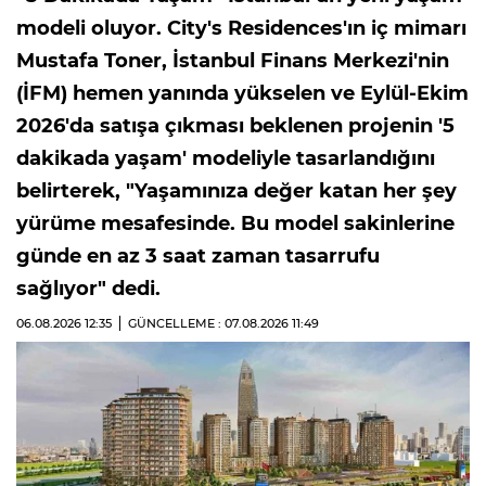
modeli oluyor. City's Residences'ın iç mimarı
Mustafa Toner, İstanbul Finans Merkezi'nin
(İFM) hemen yanında yükselen ve Eylül-Ekim
2026'da satışa çıkması beklenen projenin '5
dakikada yaşam' modeliyle tasarlandığını
belirterek, "Yaşamınıza değer katan her şey
yürüme mesafesinde. Bu model sakinlerine
günde en az 3 saat zaman tasarrufu
sağlıyor" dedi.
06.08.2026
12:35
GÜNCELLEME : 07.08.2026
11:49