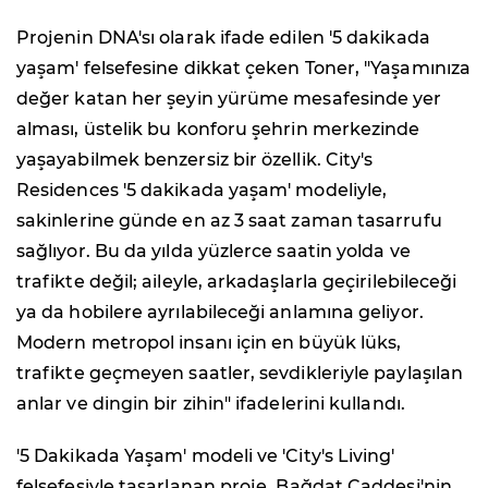
Projenin DNA'sı olarak ifade edilen '5 dakikada
yaşam' felsefesine dikkat çeken Toner, "Yaşamınıza
değer katan her şeyin yürüme mesafesinde yer
alması, üstelik bu konforu şehrin merkezinde
yaşayabilmek benzersiz bir özellik. City's
Residences '5 dakikada yaşam' modeliyle,
sakinlerine günde en az 3 saat zaman tasarrufu
sağlıyor. Bu da yılda yüzlerce saatin yolda ve
trafikte değil; aileyle, arkadaşlarla geçirilebileceği
ya da hobilere ayrılabileceği anlamına geliyor.
Modern metropol insanı için en büyük lüks,
trafikte geçmeyen saatler, sevdikleriyle paylaşılan
anlar ve dingin bir zihin" ifadelerini kullandı.
'5 Dakikada Yaşam' modeli ve 'City's Living'
felsefesiyle tasarlanan proje, Bağdat Caddesi'nin