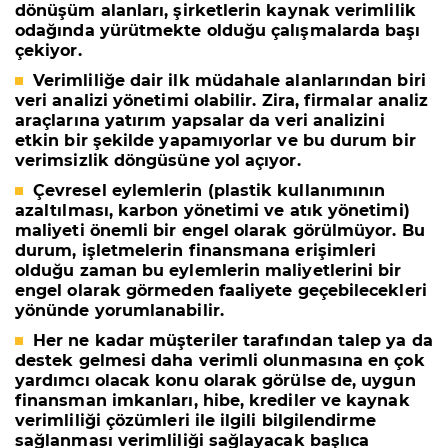
dönüşüm alanları, şirketlerin kaynak verimlilik
odağında yürütmekte olduğu çalışmalarda başı
çekiyor.
Verimliliğe dair ilk müdahale alanlarından biri
veri analizi yönetimi olabilir. Zira, firmalar analiz
araçlarına yatırım yapsalar da veri analizini
etkin bir şekilde yapamıyorlar ve bu durum bir
verimsizlik döngüsüne yol açıyor.
Çevresel eylemlerin (plastik kullanımının
azaltılması, karbon yönetimi ve atık yönetimi)
maliyeti önemli bir engel olarak görülmüyor. Bu
durum, işletmelerin finansmana erişimleri
olduğu zaman bu eylemlerin maliyetlerini bir
engel olarak görmeden faaliyete geçebilecekleri
yönünde yorumlanabilir.
Her ne kadar müşteriler tarafından talep ya da
destek gelmesi daha verimli olunmasına en çok
yardımcı olacak konu olarak görülse de, uygun
finansman imkanları, hibe, krediler ve kaynak
verimliliği çözümleri ile ilgili bilgilendirme
sağlanması verimliliği sağlayacak başlıca